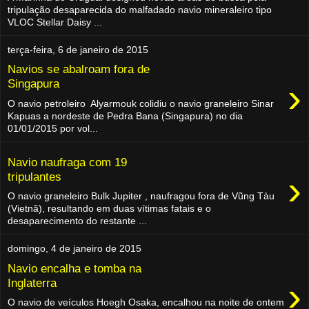
tripulação desaparecida do malfadado navio mineraleiro tipo
VLOC Stellar Daisy ...
terça-feira, 6 de janeiro de 2015
Navios se abalroam fora de
›
Singapura
O navio petroleiro Alyarmouk colidiu o navio graneleiro Sinar
Kapuas a nordeste de Pedra Bana (Singapura) no dia
01/01/2015 por vol...
Navio naufraga com 19
›
tripulantes
O navio graneleiro Bulk Jupiter , naufragou fora de Vũng Tàu
(Vietnã), resultando em duas vítimas fatais e o
desaparecimento do restante ...
domingo, 4 de janeiro de 2015
Navio encalha e tomba na
›
Inglaterra
O navio de veículos Hoegh Osaka, encalhou na noite de ontem