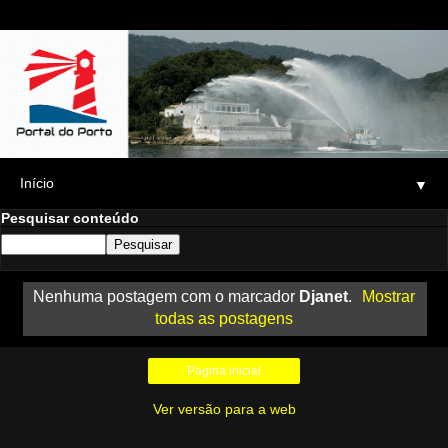
▼
Pesquisar conteúdo
Nenhuma postagem com o marcador
Djanet
.
Mostrar
todas as postagens
Página inicial
Ver versão para a web