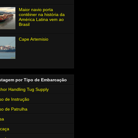
Maior navio porta
contêiner na história da
América Latina vem ao
Brasil
Cape Artemisio
stagem por Tipo de Embarcação
hor Handling Tug Supply
so de Instrução
so de Patrulha
sa
rcaça