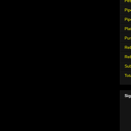
Pes
Pip
Pip
Pla
Pur
Re
Re
Su
Tot
Sig