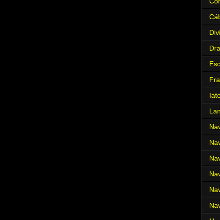
Cor
Cá
Div
Dr
Es
Fra
Iat
La
Nav
Nav
Nav
Nav
Nav
Nav