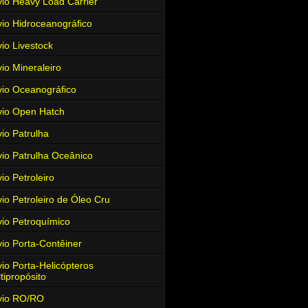
io Heavy Load Carrier
io Hidroceanográfico
io Livestock
io Mineraleiro
io Oceanográfico
io Open Hatch
io Patrulha
io Patrulha Oceânico
io Petroleiro
io Petroleiro de Óleo Cru
io Petroquímico
io Porta-Contêiner
io Porta-Helicópteros
tipropósito
vio RO/RO