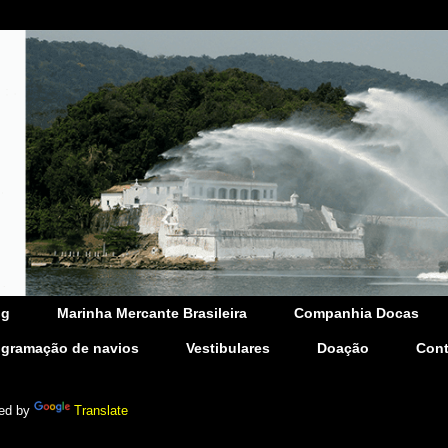
og
Marinha Mercante Brasileira
Companhia Docas
ogramação de navios
Vestibulares
Doação
Cont
ed by
Translate