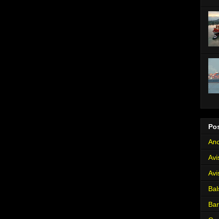
Po
Anc
Avi
Avi
Bal
Ba