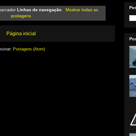
Pe
marcador
Linhas de navegação
.
Mostrar todas as
postagens
Página inicial
Po
ssinar:
Postagens (Atom)