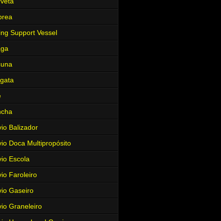
veta
brea
ing Support Vessel
aga
cuna
gata
e
ncha
io Balizador
io Doca Multipropósito
io Escola
io Faroleiro
io Gaseiro
io Graneleiro