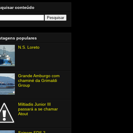
squisar conteúdo
stagens populares
N.S. Loreto
Grande Amburgo com
chaminé da Grimaldi
Group
Miltiadis Junior Ⅲ
passará a se chamar
Atout
Saipem FDS 2