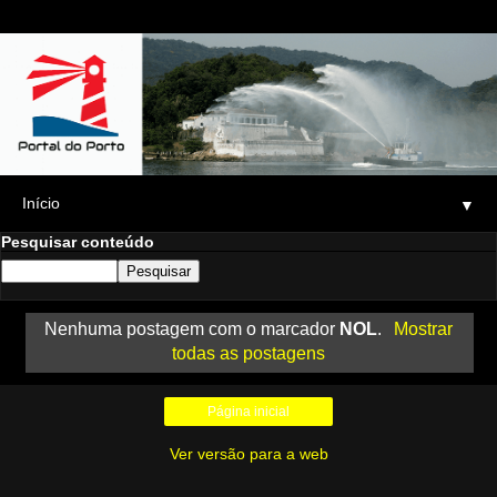
▼
Pesquisar conteúdo
Nenhuma postagem com o marcador
NOL
.
Mostrar
todas as postagens
Página inicial
Ver versão para a web