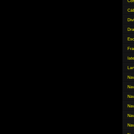
Cor
Cá
Div
Dr
Es
Fra
Iat
La
Nav
Nav
Nav
Nav
Nav
Nav