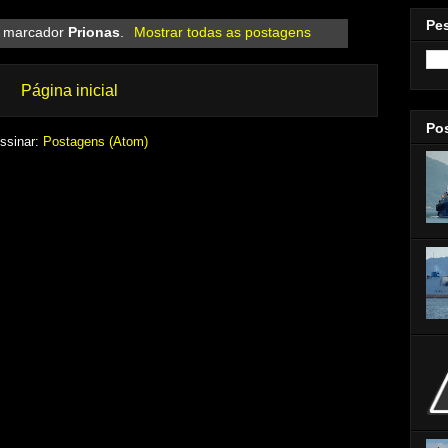
Pe
 marcador
Prionas
.
Mostrar todas as postagens
Página inicial
Po
ssinar:
Postagens (Atom)