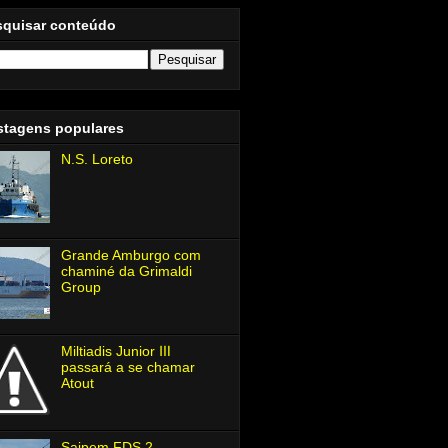
squisar conteúdo
stagens populares
N.S. Loreto
Grande Amburgo com
chaminé da Grimaldi
Group
Miltiadis Junior Ⅲ
passará a se chamar
Atout
Saipem FDS 2