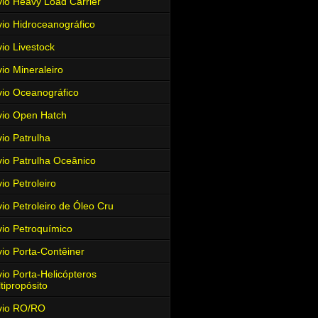
io Heavy Load Carrier
io Hidroceanográfico
io Livestock
io Mineraleiro
io Oceanográfico
io Open Hatch
io Patrulha
io Patrulha Oceânico
io Petroleiro
io Petroleiro de Óleo Cru
io Petroquímico
io Porta-Contêiner
io Porta-Helicópteros
tipropósito
vio RO/RO