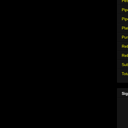
Pes
Pip
Pip
Pla
Pur
Re
Re
Su
Tot
Sig