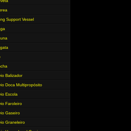
veta
brea
ing Support Vessel
aga
cuna
gata
e
ncha
io Balizador
io Doca Multipropósito
io Escola
io Faroleiro
io Gaseiro
io Graneleiro