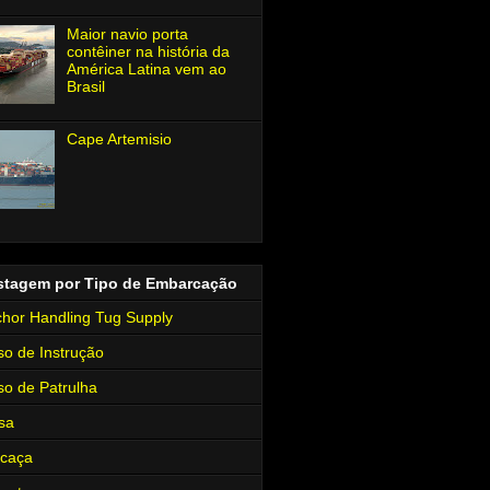
Maior navio porta
contêiner na história da
América Latina vem ao
Brasil
Cape Artemisio
stagem por Tipo de Embarcação
hor Handling Tug Supply
so de Instrução
so de Patrulha
sa
rcaça