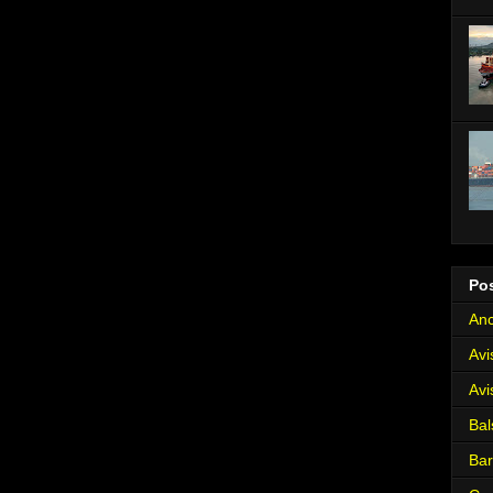
Po
Anc
Avi
Avi
Bal
Ba