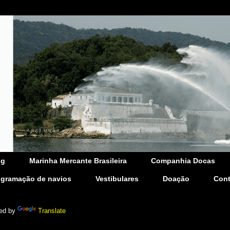
og
Marinha Mercante Brasileira
Companhia Docas
ogramação de navios
Vestibulares
Doação
Cont
ed by
Translate