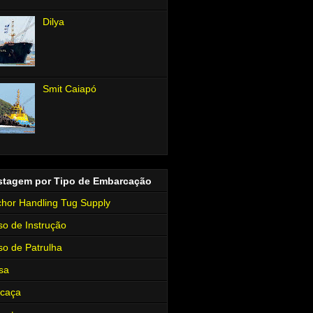
Dilya
Smit Caiapó
stagem por Tipo de Embarcação
hor Handling Tug Supply
so de Instrução
so de Patrulha
sa
rcaça