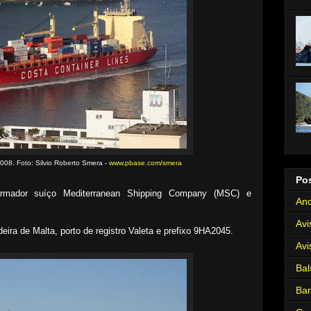
08. Foto: Silvio Roberto Smera -
www.pbase.com/smera
Po
armador suíço Mediterranean Shipping Company (MSC) e
Anc
Avi
ira de Malta, porto de registro Valeta e prefixo 9HA2045.
Avi
Bal
Ba