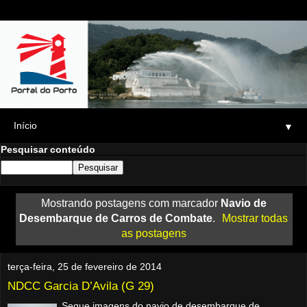
▼
Pesquisar conteúdo
Mostrando postagens com marcador
Navio de
Desembarque de Carros de Combate
.
Mostrar todas
as postagens
terça-feira, 25 de fevereiro de 2014
NDCC Garcia D’Avila (G 29)
Segue imagens do navio de desembarque de