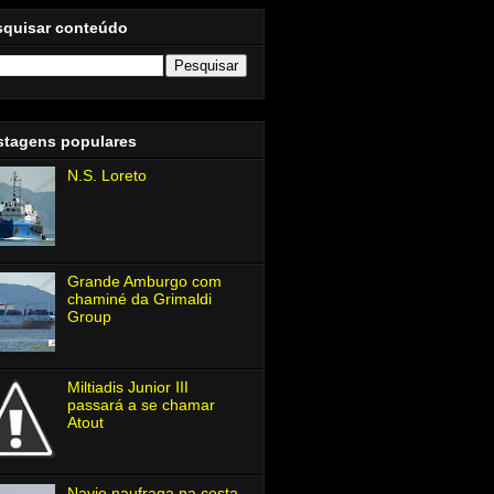
squisar conteúdo
stagens populares
N.S. Loreto
Grande Amburgo com
chaminé da Grimaldi
Group
Miltiadis Junior Ⅲ
passará a se chamar
Atout
Navio naufraga na costa