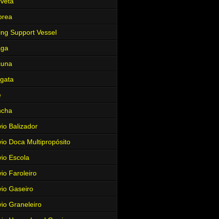
veta
brea
ing Support Vessel
aga
cuna
gata
e
ncha
io Balizador
io Doca Multipropósito
io Escola
io Faroleiro
io Gaseiro
io Graneleiro