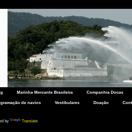
og
Marinha Mercante Brasileira
Companhia Docas
ogramação de navios
Vestibulares
Doação
Cont
ed by
Translate