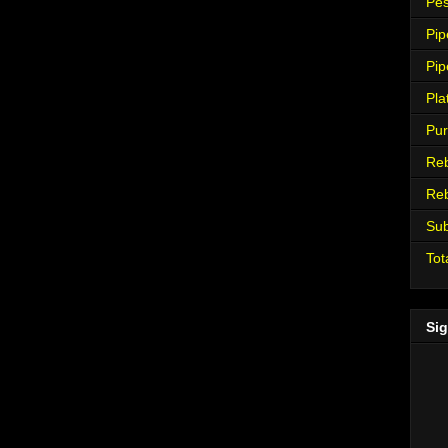
Pes
Pip
Pip
Pla
Pur
Re
Re
Su
Tot
Sig