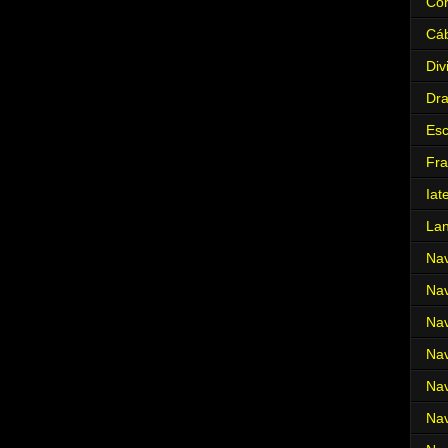
Cor
Cá
Div
Dr
Es
Fra
Iat
La
Nav
Nav
Nav
Nav
Nav
Nav