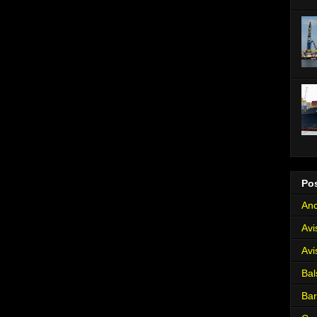
Po
Anc
Avi
Avi
Bal
Ba