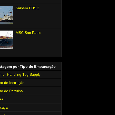
Saipem FDS 2
MSC Sao Paulo
stagem por Tipo de Embarcação
hor Handling Tug Supply
so de Instrução
so de Patrulha
sa
rcaça