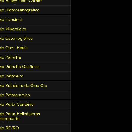
io Heavy Load Carrier
io Hidroceanográfico
io Livestock
io Mineraleiro
io Oceanográfico
io Open Hatch
io Patrulha
io Patrulha Oceânico
io Petroleiro
io Petroleiro de Óleo Cru
io Petroquímico
io Porta-Contêiner
io Porta-Helicópteros
tipropósito
vio RO/RO