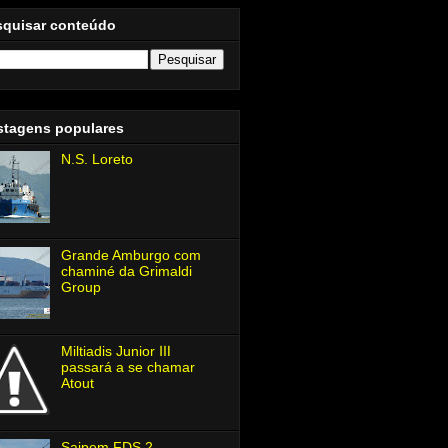
squisar conteúdo
stagens populares
N.S. Loreto
Grande Amburgo com
chaminé da Grimaldi
Group
Miltiadis Junior Ⅲ
passará a se chamar
Atout
Saipem FDS 2