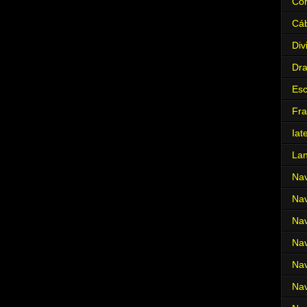
Cor
Cá
Div
Dr
Es
Fra
Iat
La
Nav
Nav
Nav
Nav
Nav
Nav