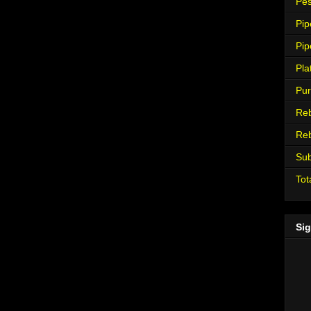
Pes
Pip
Pip
Pla
Pur
Re
Re
Su
Tot
Sig