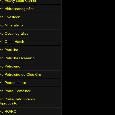
io Heavy Load Carrier
io Hidroceanográfico
io Livestock
io Mineraleiro
io Oceanográfico
io Open Hatch
io Patrulha
io Patrulha Oceânico
io Petroleiro
io Petroleiro de Óleo Cru
io Petroquímico
io Porta-Contêiner
io Porta-Helicópteros
tipropósito
vio RO/RO