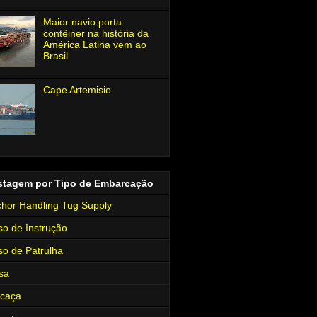
Maior navio porta
contêiner na história da
América Latina vem ao
Brasil
Cape Artemisio
stagem por Tipo de Embarcação
hor Handling Tug Supply
so de Instrução
so de Patrulha
sa
rcaça