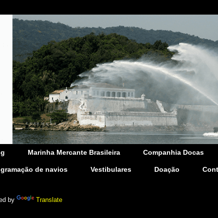
og
Marinha Mercante Brasileira
Companhia Docas
ogramação de navios
Vestibulares
Doação
Cont
ed by
Translate