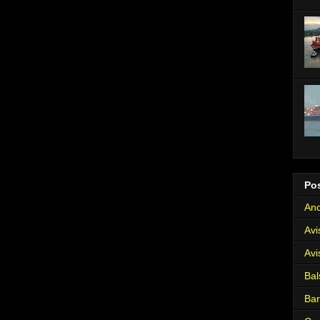
Po
Anc
Avi
Avi
Bal
Ba