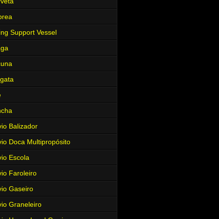
veta
brea
ing Support Vessel
aga
cuna
gata
e
ncha
io Balizador
io Doca Multipropósito
io Escola
io Faroleiro
io Gaseiro
io Graneleiro