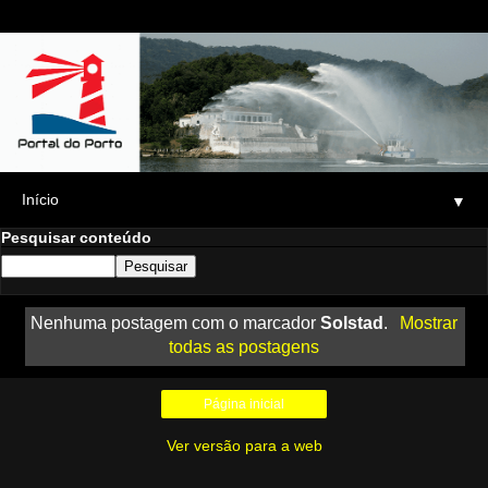
▼
Pesquisar conteúdo
Nenhuma postagem com o marcador
Solstad
.
Mostrar
todas as postagens
Página inicial
Ver versão para a web