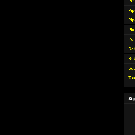
Pes
Pip
Pip
Pla
Pur
Re
Re
Su
Tot
Sig