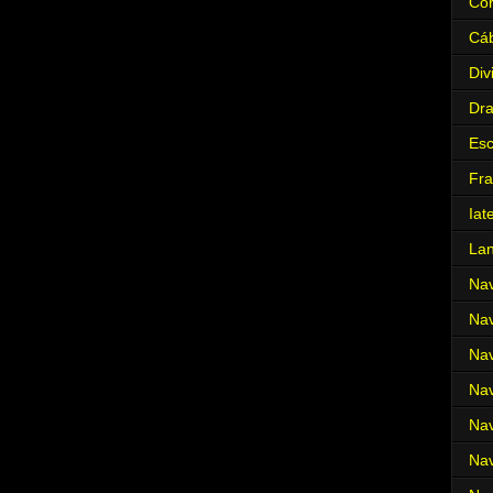
Cor
Cá
Div
Dr
Es
Fra
Iat
La
Nav
Nav
Nav
Nav
Nav
Nav