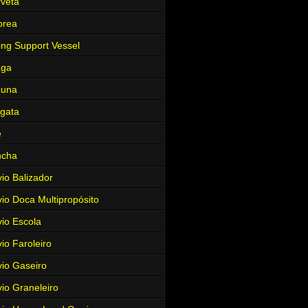
veta
brea
ing Support Vessel
aga
cuna
gata
e
ncha
io Balizador
io Doca Multipropósito
io Escola
io Faroleiro
io Gaseiro
io Graneleiro