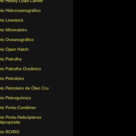
io Heavy Load Carrier
io Hidroceanográfico
io Livestock
io Mineraleiro
io Oceanográfico
io Open Hatch
io Patrulha
io Patrulha Oceânico
io Petroleiro
io Petroleiro de Óleo Cru
io Petroquímico
io Porta-Contêiner
io Porta-Helicópteros
tipropósito
vio RO/RO