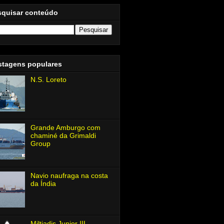
squisar conteúdo
stagens populares
N.S. Loreto
Grande Amburgo com
chaminé da Grimaldi
Group
Navio naufraga na costa
da Índia
Miltiadis Junior Ⅲ