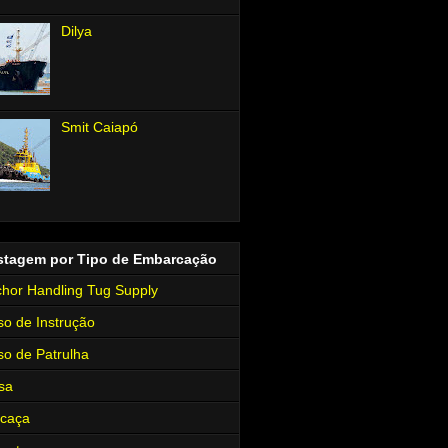
Dilya
Smit Caiapó
stagem por Tipo de Embarcação
hor Handling Tug Supply
so de Instrução
so de Patrulha
sa
rcaça