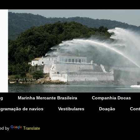
og
Marinha Mercante Brasileira
Companhia Docas
ogramação de navios
Vestibulares
Doação
Cont
ed by
Translate