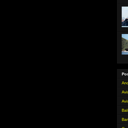
Po
Anc
Avi
Avi
Bal
Ba