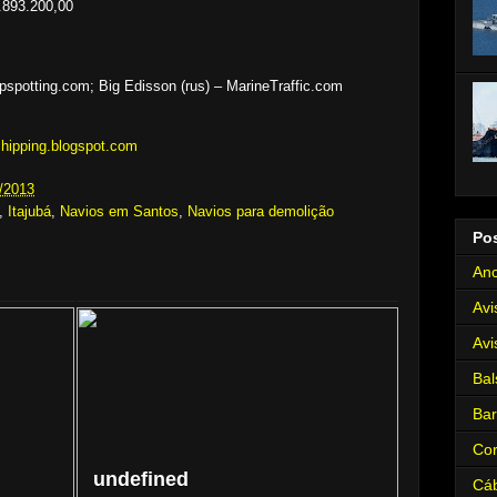
.893.200,00
pspotting.com; Big Edisson (rus) – MarineTraffic.com
shipping.blogspot.com
/2013
,
Itajubá
,
Navios em Santos
,
Navios para demolição
Po
Anc
Avi
Avi
Bal
Ba
Cor
undefined
Cá