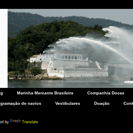
og
Marinha Mercante Brasileira
Companhia Docas
ogramação de navios
Vestibulares
Doação
Cont
ed by
Translate