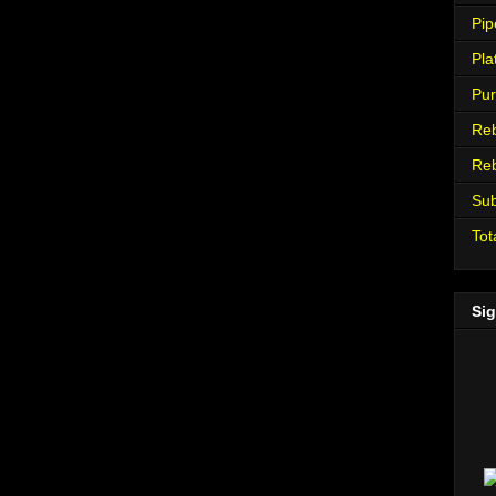
Pip
Pla
Pur
Re
Re
Su
Tot
Sig