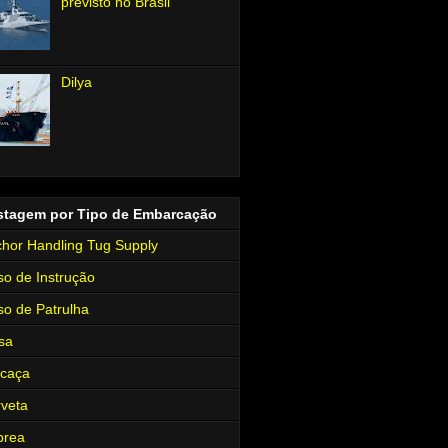
previsto no Brasil
Dilya
stagem por Tipo de Embarcação
hor Handling Tug Supply
so de Instrução
so de Patrulha
sa
rcaça
veta
brea