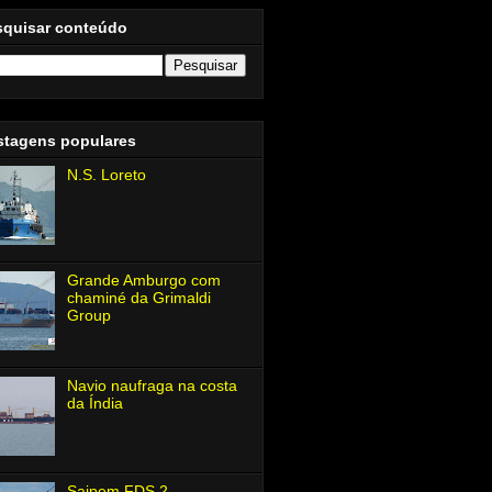
squisar conteúdo
stagens populares
N.S. Loreto
Grande Amburgo com
chaminé da Grimaldi
Group
Navio naufraga na costa
da Índia
Saipem FDS 2