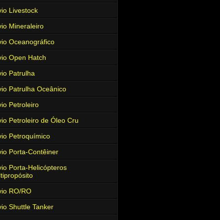
io Livestock
io Mineraleiro
io Oceanográfico
io Open Hatch
io Patrulha
io Patrulha Oceânico
io Petroleiro
io Petroleiro de Óleo Cru
io Petroquímico
io Porta-Contêiner
io Porta-Helicópteros
tipropósito
vio RO/RO
io Shuttle Tanker