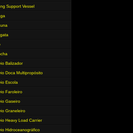
ing Support Vessel
aga
cuna
gata
e
ncha
io Balizador
io Doca Multipropósito
io Escola
io Faroleiro
io Gaseiro
io Graneleiro
io Heavy Load Carrier
io Hidroceanográfico