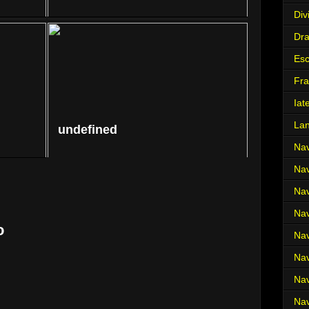
Div
Dr
Es
Fra
Iat
La
undefined
Nav
Nav
Nav
Nav
o
Nav
Nav
Nav
Nav