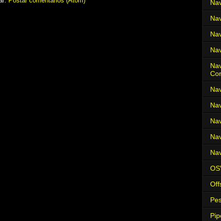
ar:
Postar comentários (Atom)
Nav
Nav
Nav
Nav
Nav
Co
Nav
Nav
Nav
Nav
Nav
OS
Off
Pes
Pip