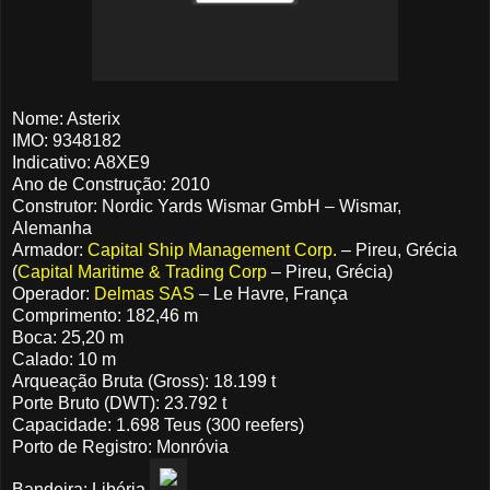
Nome: Asterix
IMO: 9348182
Indicativo: A8XE9
Ano de Construção: 2010
Construtor: Nordic Yards Wismar GmbH – Wismar,
Alemanha
Armador:
Capital Ship Management Corp.
– Pireu, Grécia
(
Capital Maritime & Trading Corp
– Pireu, Grécia)
Operador:
Delmas SAS
– Le Havre, França
Comprimento: 182,46 m
Boca: 25,20 m
Calado: 10 m
Arqueação Bruta (Gross): 18.199 t
Porte Bruto (DWT): 23.792 t
Capacidade: 1.698 Teus (300 reefers)
Porto de Registro: Monróvia
Bandeira: Libéria