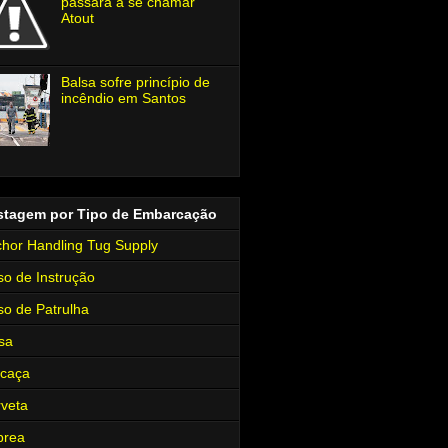
passará a se chamar
Atout
Balsa sofre princípio de
incêndio em Santos
stagem por Tipo de Embarcação
hor Handling Tug Supply
so de Instrução
so de Patrulha
sa
rcaça
veta
brea