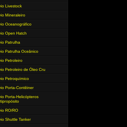
io Livestock
io Mineraleiro
io Oceanográfico
io Open Hatch
io Patrulha
io Patrulha Oceânico
io Petroleiro
io Petroleiro de Óleo Cru
io Petroquímico
io Porta-Contêiner
io Porta-Helicópteros
tipropósito
vio RO/RO
io Shuttle Tanker