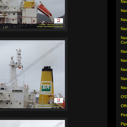
Nav
Nav
Nav
Nav
Nav
Co
Nav
Nav
Nav
Nav
Nav
OS
Off
Pes
Pip