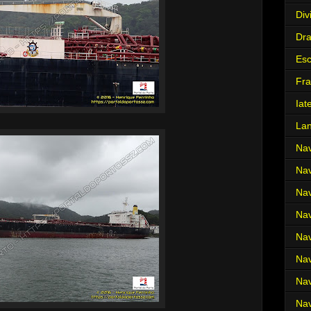
Div
Dr
Es
Fra
Iat
La
Nav
Nav
Nav
Nav
Nav
Nav
Nav
Nav