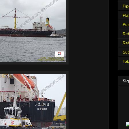
Pip
Pla
Pur
Re
Re
Su
Tot
Sig