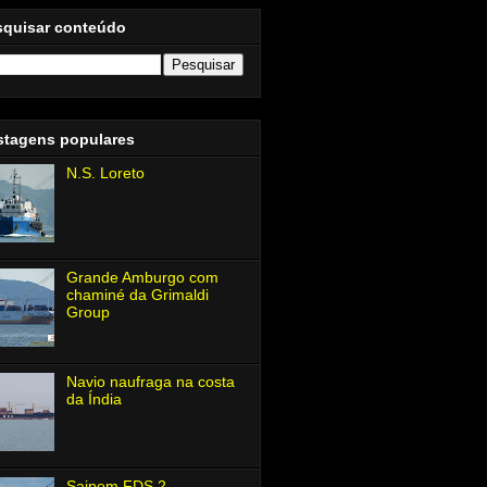
squisar conteúdo
stagens populares
N.S. Loreto
Grande Amburgo com
chaminé da Grimaldi
Group
Navio naufraga na costa
da Índia
Saipem FDS 2