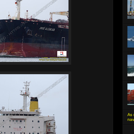
As 
nav