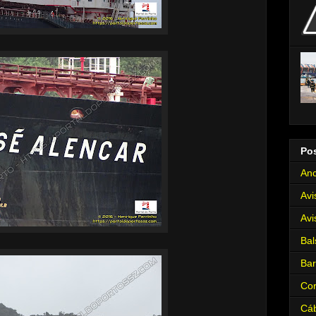
Po
Anc
Avi
Avi
Bal
Ba
Cor
Cá