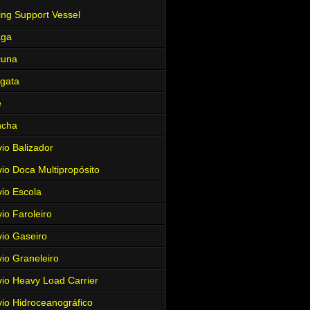
ing Support Vessel
aga
cuna
gata
e
ncha
io Balizador
io Doca Multipropósito
io Escola
io Faroleiro
io Gaseiro
io Graneleiro
io Heavy Load Carrier
io Hidroceanográfico