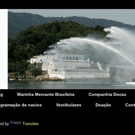
og
Marinha Mercante Brasileira
Companhia Docas
ogramação de navios
Vestibulares
Doação
Cont
ed by
Translate