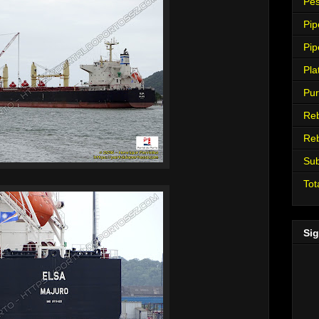
Pes
Pip
Pip
Pla
Pur
Re
Re
Su
Tot
Sig