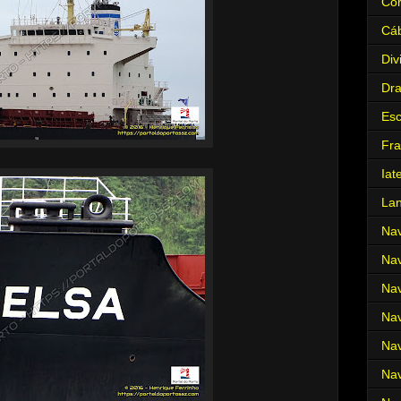
Cor
Cá
Div
Dr
Es
Fra
Iat
La
Nav
Nav
Nav
Nav
Nav
Nav