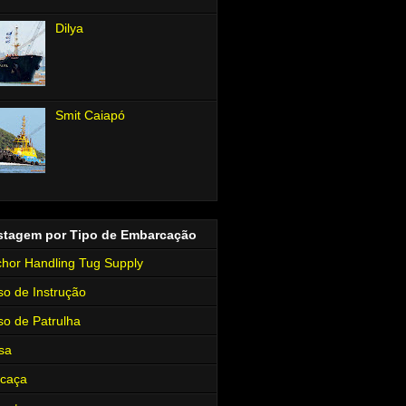
Dilya
Smit Caiapó
stagem por Tipo de Embarcação
hor Handling Tug Supply
so de Instrução
so de Patrulha
sa
rcaça