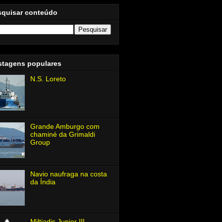
squisar conteúdo
stagens populares
N.S. Loreto
Grande Amburgo com
chaminé da Grimaldi
Group
Navio naufraga na costa
da Índia
Miltiadis Junior Ⅲ