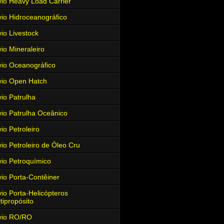
io Heavy Load Carrier
io Hidroceanográfico
io Livestock
io Mineraleiro
io Oceanográfico
io Open Hatch
io Patrulha
io Patrulha Oceânico
io Petroleiro
io Petroleiro de Óleo Cru
io Petroquímico
io Porta-Contêiner
io Porta-Helicópteros
tipropósito
vio RO/RO