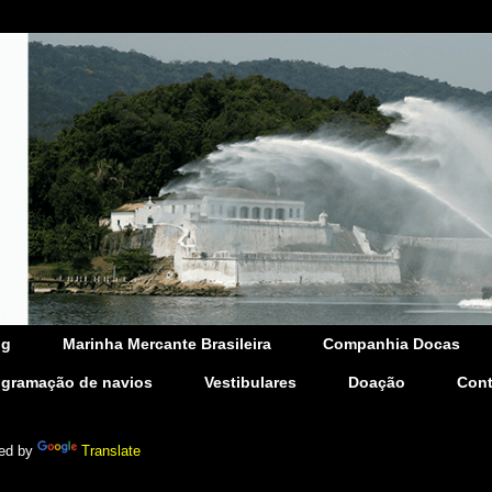
og
Marinha Mercante Brasileira
Companhia Docas
ogramação de navios
Vestibulares
Doação
Cont
ed by
Translate