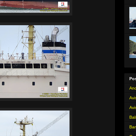
Po
Anc
Avi
Avi
Bal
Ba