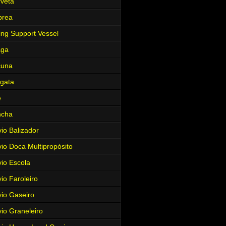
veta
brea
ing Support Vessel
aga
cuna
gata
e
ncha
io Balizador
io Doca Multipropósito
io Escola
io Faroleiro
io Gaseiro
io Graneleiro