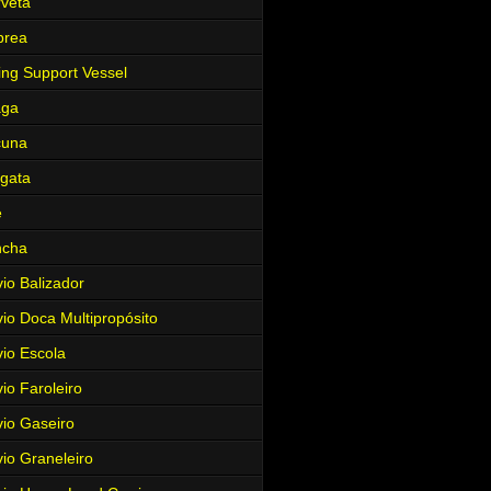
veta
brea
ing Support Vessel
aga
cuna
gata
e
ncha
io Balizador
io Doca Multipropósito
io Escola
io Faroleiro
io Gaseiro
io Graneleiro