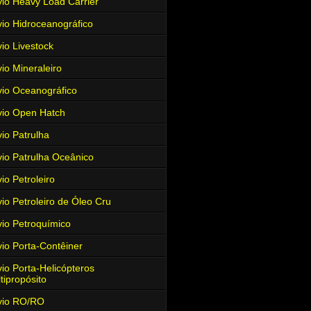
io Heavy Load Carrier
io Hidroceanográfico
io Livestock
io Mineraleiro
io Oceanográfico
io Open Hatch
io Patrulha
io Patrulha Oceânico
io Petroleiro
io Petroleiro de Óleo Cru
io Petroquímico
io Porta-Contêiner
io Porta-Helicópteros
tipropósito
vio RO/RO