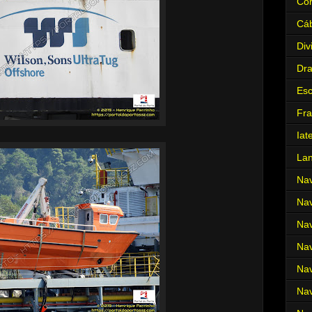
Cor
Cá
Div
Dr
Es
Fra
Iat
La
Nav
Nav
Nav
Nav
Nav
Nav