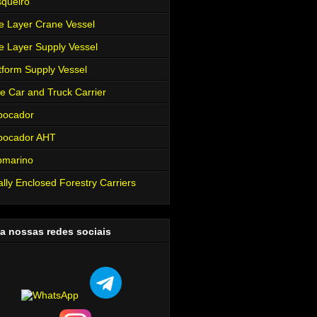
queiro
e Layer Crane Vessel
e Layer Supply Vessel
tform Supply Vessel
e Car and Truck Carrier
bocador
bocador AHT
bmarino
ally Enclosed Forestry Carriers
a nossas redes sociais