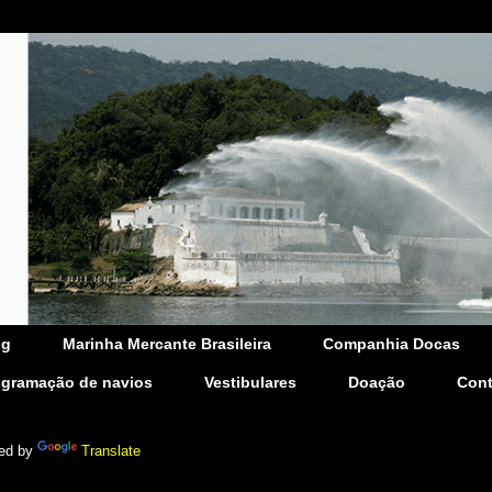
og
Marinha Mercante Brasileira
Companhia Docas
ogramação de navios
Vestibulares
Doação
Cont
ed by
Translate