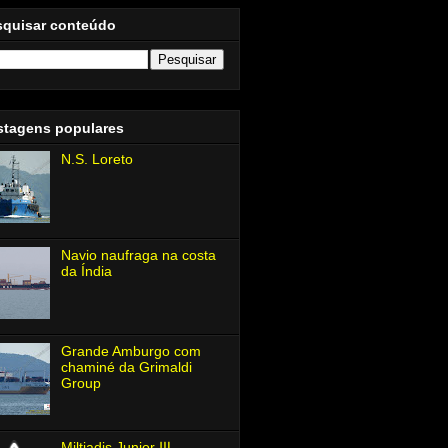
squisar conteúdo
stagens populares
N.S. Loreto
Navio naufraga na costa
da Índia
Grande Amburgo com
chaminé da Grimaldi
Group
Miltiadis Junior Ⅲ