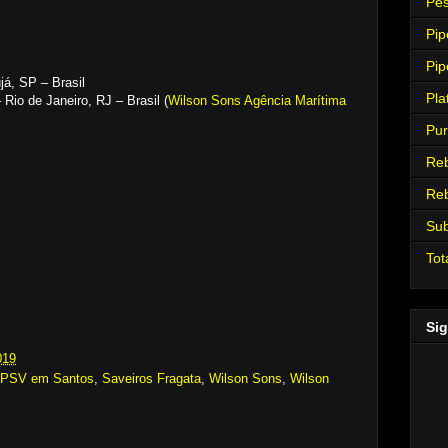
Pes
Pip
Pip
já, SP – Brasil
Pla
Rio de Janeiro, RJ – Brasil (
Wilson Sons Agência Marítima
Pur
Re
Re
Su
Tot
Sig
019
PSV em Santos
,
Saveiros Fragata
,
Wilson Sons
,
Wilson