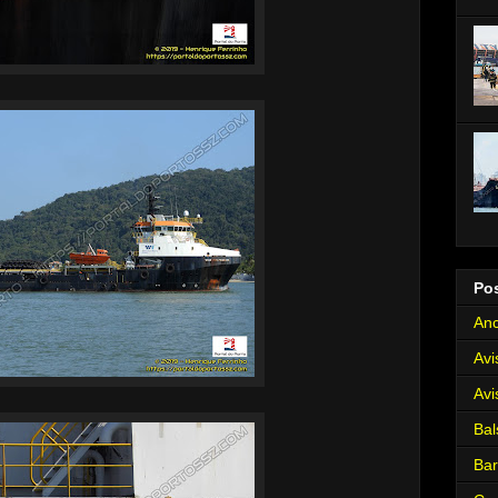
Po
Anc
Avi
Avi
Bal
Ba