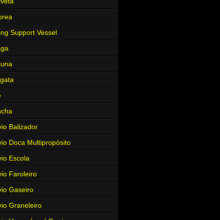
veta
brea
ing Support Vessel
aga
cuna
gata
e
ncha
io Balizador
io Doca Multipropósito
io Escola
io Faroleiro
io Gaseiro
io Graneleiro