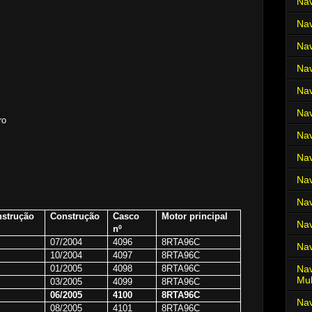
Nav
Nav
Nav
Nav
Nav
Nav
ro
Nav
Nav
Nav
Nav
nstrução
Construção
Casco
Motor principal
Nav
nº
07/2004
4096
8RTA96C
Nav
10/2004
4097
8RTA96C
01/2005
4098
8RTA96C
Nav
Mul
03/2005
4099
8RTA96C
06/2005
4100
8RTA96C
Na
08/2005
4101
8RTA96C