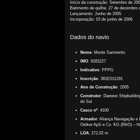
Início da construção: Setembro de 20
Batimento de quilha: 27 de dezembro 
Lançamento: Junho de 2005
Incorporação: 03 de junho de 2006
Dados do navio
Nome
: Monte Sarmiento
IMO
: 9283227
Indicativo
: PPPG
Inscrição
: 381E011291
Ano de Construção
: 2005
Construtor
: Daewoo Shipbuildin
do Sul
Casco nº
: 4100
Armador
: Aliança Navegação e L
Oetker ApS e Co. KG (RAO) – H
LOA
: 272,02 m