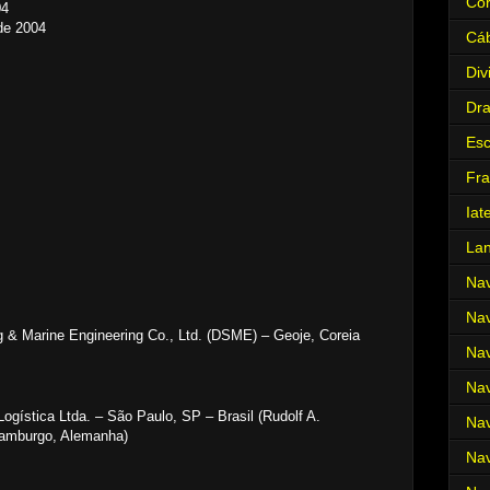
Cor
04
de 2004
Cá
Div
Dr
Es
Fra
Iat
La
Nav
Nav
g & Marine Engineering Co., Ltd. (DSME) – Geoje, Coreia
Nav
Nav
ogística Ltda. – São Paulo, SP – Brasil (Rudolf A.
Nav
amburgo, Alemanha)
Nav