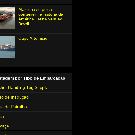
Maior navio porta
contêiner na história da
América Latina vem ao
Brasil
Cape Artemisio
stagem por Tipo de Embarcação
hor Handling Tug Supply
so de Instrução
so de Patrulha
sa
rcaça