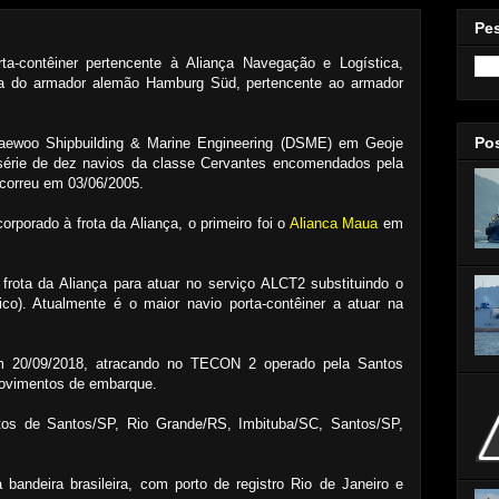
Pe
-contêiner pertencente à Aliança Navegação e Logística,
ia do armador alemão Hamburg Süd, pertencente ao armador
Po
Daewoo Shipbuilding & Marine Engineering (DSME) em Geoje
a série de dez navios da classe Cervantes encomendados pela
correu em 03/06/2005.
orporado à frota da Aliança, o primeiro foi o
Alianca Maua
em
frota da Aliança para atuar no serviço ALCT2 substituindo o
co). Atualmente é o maior navio porta-contêiner a atuar na
m 20/09/2018, atracando no TECON 2 operado pela Santos
movimentos de embarque.
tos de Santos/SP, Rio Grande/RS, Imbituba/SC, Santos/SP,
bandeira brasileira, com porto de registro Rio de Janeiro e