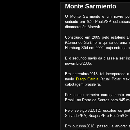
Monte Sarmiento
O Monte Sarmiento é um navio porta
sediado em São Paulo/SP, subsidiár
dinamarquês Maersk.
Construído em 2005 pelo estaleiro 
(Coreia do Sul), foi o quinto de um
Hamburg Süd em 2002, cuja entrega o
É o segundo navio da classe a ser inc
novembro/2005.
Em setembro/2018, foi incorporado a 
navio
Diego Garcia
(atual Polar Mexi
cabotagem brasileira.
Fez o seu primeiro carregamento e
Brasil no Porto de Santos para 945 
Pelo serviço ALCT2, escalou os por
Salvador/BA, Suape/PE e Pecém/CE.
Em outubro/2018, passou a arvorar a 