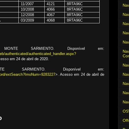
11/2007
4121
8RTA96C
Nav
10/2008
4066
8RTA96C
Nav
12/2008
4067
8RTA96C
A
03/2009
4068
8RTA96C
Nav
Nav
Nav
 MONTE SARMIENTO. Disponível em:
Nav
eb/authenticated/authenticated_handler.aspx?
Co
cesso em 24 de abril de 2020.
Nav
E SARMIENTO. Disponível em:
Nav
record/extSearch?ImoNum=9283227
>. Acesso em 24 de abril de
Nav
Nav
Nav
OS
o
Off