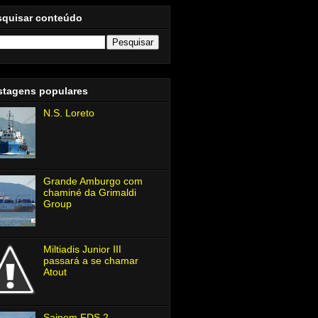
squisar conteúdo
stagens populares
N.S. Loreto
Grande Amburgo com
chaminé da Grimaldi
Group
Miltiadis Junior Ⅲ
passará a se chamar
Atout
Saipem FDS 2