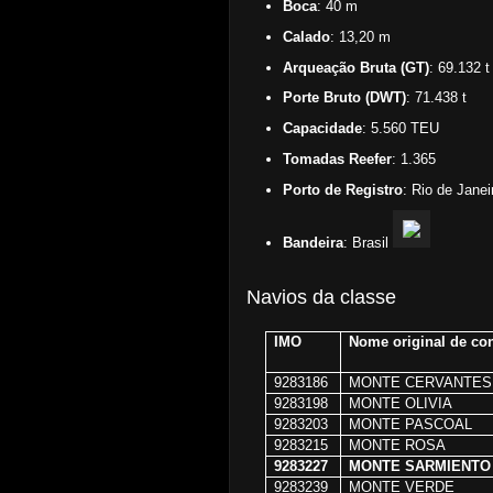
Boca
: 40 m
Calado
: 13,20 m
Arqueação Bruta (GT)
: 69.132 t
Porte Bruto (DWT)
: 71.438 t
Capacidade
: 5.560 TEU
Tomadas Reefer
: 1.365
Porto de Registro
: Rio de Janei
Bandeira
: Brasil
Navios da classe
IMO
Nome original de co
9283186
MONTE CERVANTES
9283198
MONTE OLIVIA
9283203
MONTE PASCOAL
9283215
MONTE ROSA
9283227
MONTE SARMIENTO
9283239
MONTE VERDE