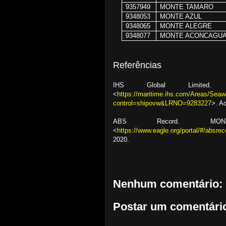
9357949
MONTE TAMARO
9348053
MONTE AZUL
9348065
MONTE ALEGRE
9348077
MONTE ACONCAGU
Referências
IHS Global Limited.
<
https://maritime.ihs.com/Areas/Seaw
control=shipovw&LRNO=9283227
>. A
ABS Record. MONT
<
https://www.eagle.org/portal/#/abs
2020.
Nenhum comentário:
Postar um comentári