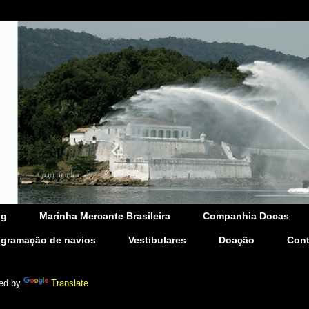
og
Marinha Mercante Brasileira
Companhia Docas
ogramação de navios
Vestibulares
Doação
Cont
ed by
Translate