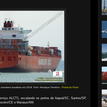
bandeira brasileira em 2018. Foto: Henrique Ferrinho -
Portal do Porto
erviço ALCT1, escalando os portos de Itapoá/SC, Santos/SP,
 Pecém/CE e Manaus/AM.