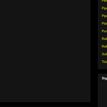
Pes
Pip
Pip
Pla
Pur
Re
Re
Su
Tot
Sig