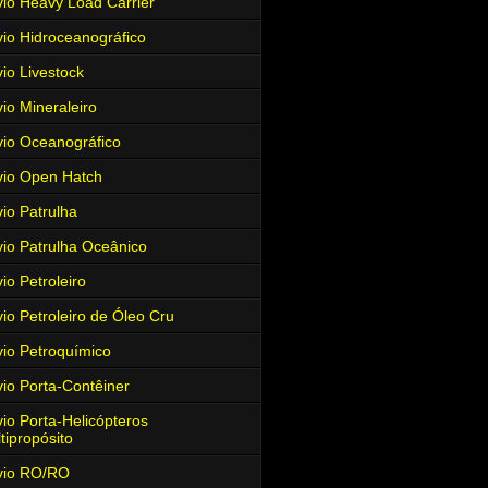
io Heavy Load Carrier
io Hidroceanográfico
io Livestock
io Mineraleiro
io Oceanográfico
io Open Hatch
io Patrulha
io Patrulha Oceânico
io Petroleiro
io Petroleiro de Óleo Cru
io Petroquímico
io Porta-Contêiner
io Porta-Helicópteros
tipropósito
vio RO/RO