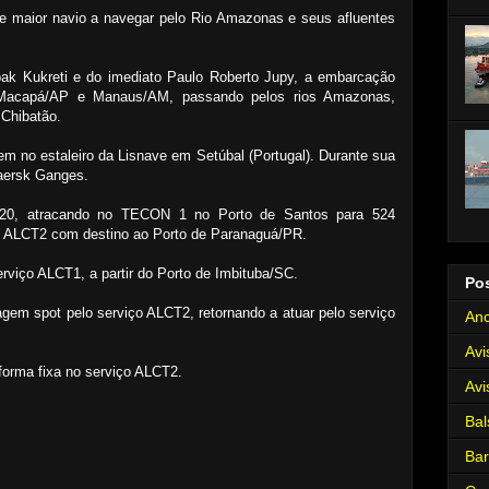
e maior navio a navegar pelo Rio Amazonas e seus afluentes
 Kukreti e do imediato Paulo Roberto Jupy, a embarcação
 Macapá/AP e Manaus/AM, passando pelos rios Amazonas,
 Chibatão.
m no estaleiro da Lisnave em Setúbal (Portugal). Durante sua
Maersk Ganges.
2020, atracando no TECON 1 no Porto de Santos para 524
 ALCT2 com destino ao Porto de Paranaguá/PR.
erviço ALCT1, a partir do Porto de Imbituba/SC.
Po
gem spot pelo serviço ALCT2, retornando a atuar pelo serviço
Anc
Avi
forma fixa no serviço ALCT2.
Avi
Bal
Ba