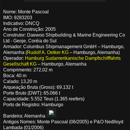
Nome: Monte Pascoal
IMO: 9283203
Indicativo: DNCQ
Ano de Construção: 2005
Construtor: Daewoo Shipbuilding & Marine Engineering Co
Ltd - Geoje, Coréia do Sul
Armador: Columbus Shipmanagement GmbH – Hamburgo,
Alemanha (
Rudolf A. Oetker KG
– Hamburgo, Alemanha)
Operador:
Hamburg Sudamerikanische Dampfschifffahrts
Gesellschaft KG
– Hamburgo, Alemanha
Comprimento: 272,02 m
Boca: 40 m
Calado: 13,20 m
Arqueação Bruta (Gross): 69.132 t
Porte Bruto (DWT): 65.066 t
Capacidade: 5.552 Teus (1.365 reefers)
Porto de Registro: Hamburgo
Bandeira: Alemanha
Antigos Nomes: Monte Pascoal (06/2005) e P&O Nedlloyd
Lambada (01/2006)