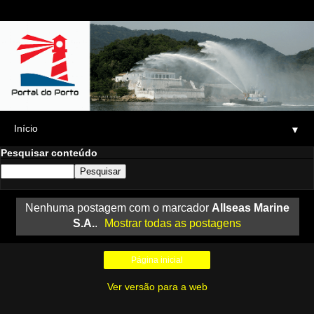
▼
Pesquisar conteúdo
Nenhuma postagem com o marcador
Allseas Marine
S.A.
.
Mostrar todas as postagens
Página inicial
Ver versão para a web