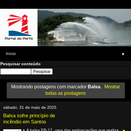
▼
Pesquisar conteúdo
Mostrando postagens com marcador
Balsa
.
Mostrar
todas as postagens
sábado, 31 de maio de 2025
Balsa sofre princípio de
incêndio em Santos
A balsa FB-17, uma das embarcações que realiza