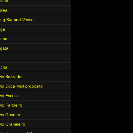
veta
brea
ing Support Vessel
aga
cuna
gata
e
ncha
io Balizador
io Doca Multipropósito
io Escola
io Faroleiro
io Gaseiro
io Graneleiro