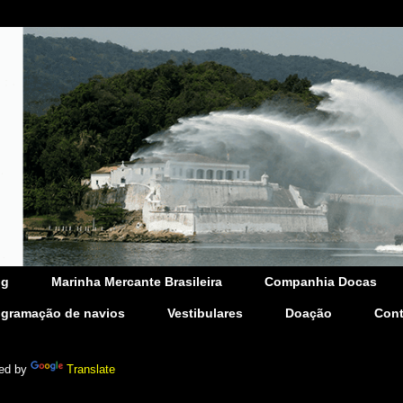
og
Marinha Mercante Brasileira
Companhia Docas
ogramação de navios
Vestibulares
Doação
Cont
ed by
Translate