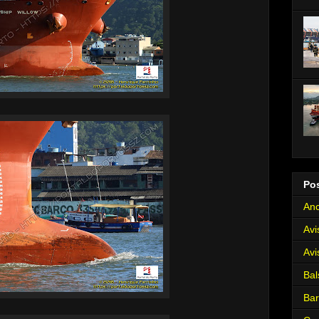
Po
Anc
Avi
Avi
Bal
Ba