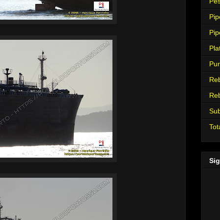
Pes
Pip
Pip
Pla
Pur
Re
Re
Su
Tot
Sig