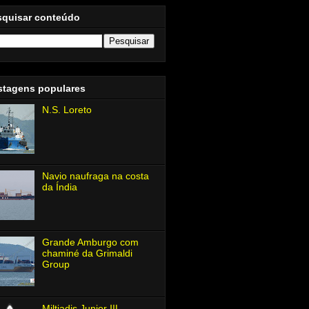
squisar conteúdo
stagens populares
N.S. Loreto
Navio naufraga na costa
da Índia
Grande Amburgo com
chaminé da Grimaldi
Group
Miltiadis Junior Ⅲ