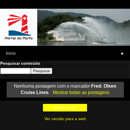
▼
Pesquisar conteúdo
Nenhuma postagem com o marcador
Fred. Olsen
Cruise Lines
.
Mostrar todas as postagens
Página inicial
Ver versão para a web