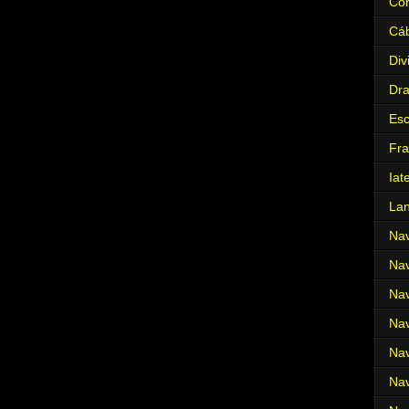
Cor
Cá
Div
Dr
Es
Fra
Iat
La
Nav
Nav
Nav
Nav
Nav
Nav