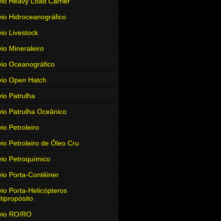
io Heavy Load Carrier
io Hidroceanográfico
io Livestock
io Mineraleiro
io Oceanográfico
io Open Hatch
io Patrulha
io Patrulha Oceânico
io Petroleiro
io Petroleiro de Óleo Cru
io Petroquímico
io Porta-Contêiner
io Porta-Helicópteros
tipropósito
vio RO/RO