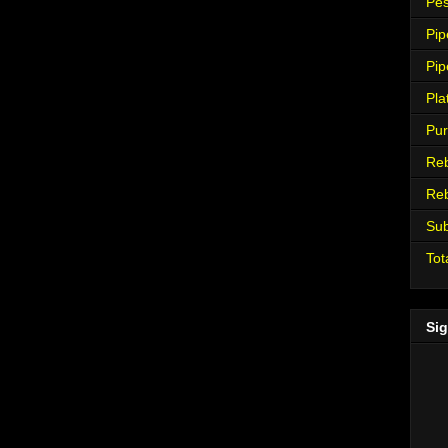
Pes
Pip
Pip
Pla
Pur
Re
Re
Su
Tot
Sig