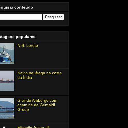
squisar conteúdo
stagens populares
N.S. Loreto
Navio naufraga na costa
da Índia
Grande Amburgo com
chaminé da Grimaldi
Group
Miltiadis Junior Ⅲ