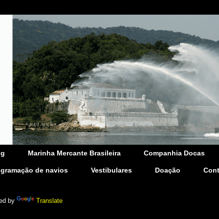
og
Marinha Mercante Brasileira
Companhia Docas
ogramação de navios
Vestibulares
Doação
Cont
ed by
Translate