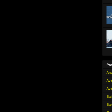
Po
Anc
Avi
Avi
Bal
Ba