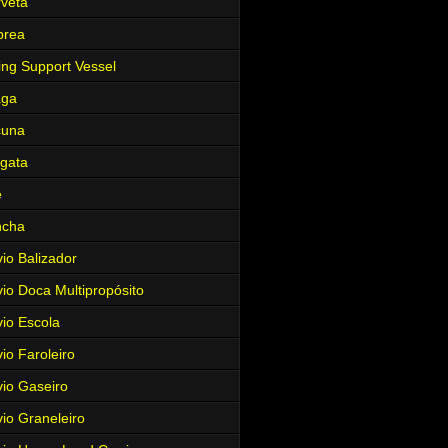
veta
brea
ing Support Vessel
aga
cuna
gata
e
ncha
io Balizador
io Doca Multipropósito
io Escola
io Faroleiro
io Gaseiro
io Graneleiro