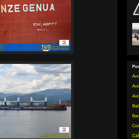
Po
Anc
Avi
Avi
Bal
Ba
Cor
Cá