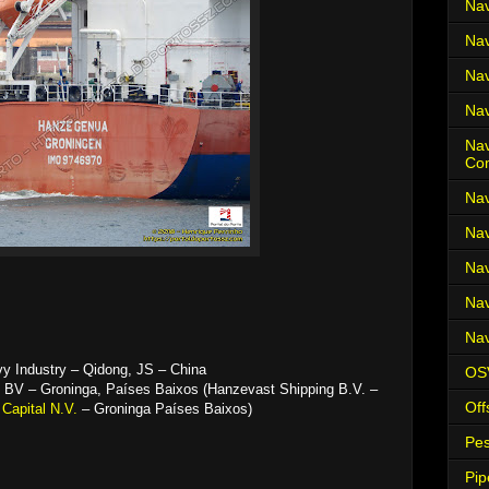
Nav
Nav
Nav
Nav
Nav
Co
Nav
Nav
Nav
Nav
Nav
y Industry – Qidong, JS – China
OS
BV – Groninga, Países Baixos (Hanzevast Shipping B.V. –
Off
Capital N.V.
– Groninga Países Baixos)
Pes
Pip