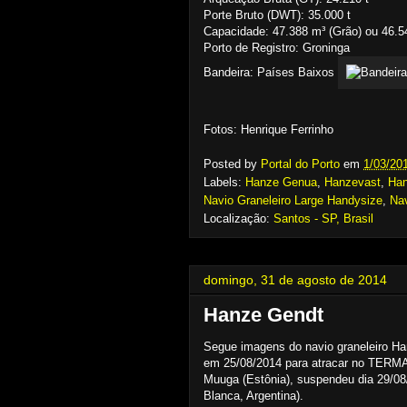
Porte Bruto (DWT): 35.000 t
Capacidade: 47.388 m³ (Grão) ou 46.5
Porto de Registro: Groninga
Bandeira: Países Baixos
Fotos: Henrique Ferrinho
Posted by
Portal do Porto
em
1/03/20
Labels:
Hanze Genua
,
Hanzevast
,
Han
Navio Graneleiro Large Handysize
,
Na
Localização:
Santos - SP, Brasil
domingo, 31 de agosto de 2014
Hanze Gendt
Segue imagens do navio graneleiro H
em 25/08/2014 para atracar no TERMAG
Muuga (Estônia), suspendeu dia 29/08
Blanca, Argentina).