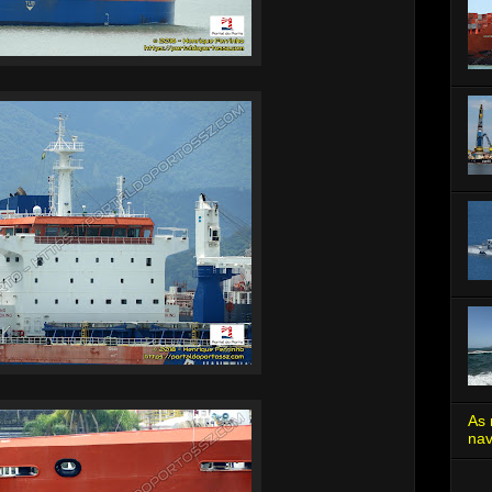
As 
nav