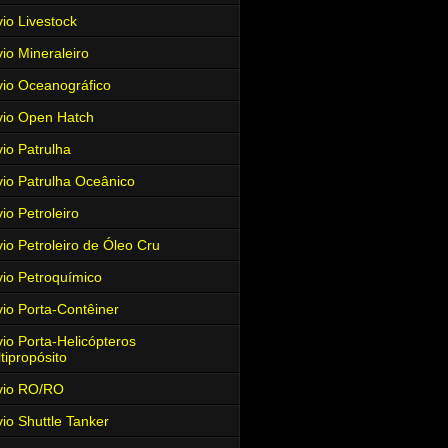
io Livestock
io Mineraleiro
io Oceanográfico
io Open Hatch
io Patrulha
io Patrulha Oceânico
io Petroleiro
io Petroleiro de Óleo Cru
io Petroquímico
io Porta-Contêiner
io Porta-Helicópteros
tipropósito
vio RO/RO
io Shuttle Tanker