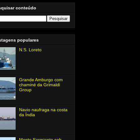
squisar conteúdo
stagens populares
N.S. Loreto
Grande Amburgo com
chaminé da Grimaldi
Group
Navio naufraga na costa
da Índia
Monte Sarmiento sob