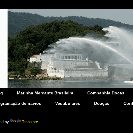
og
Marinha Mercante Brasileira
Companhia Docas
ogramação de navios
Vestibulares
Doação
Cont
ed by
Translate