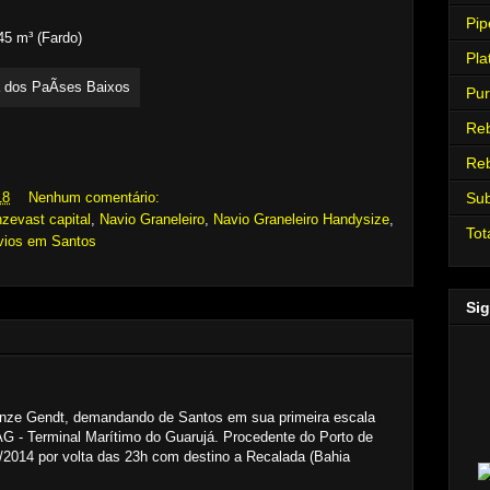
Pip
45 m³ (Fardo)
Pla
Pur
Re
Re
Su
18
Nenhum comentário:
zevast capital
,
Navio Graneleiro
,
Navio Graneleiro Handysize
,
Tot
vios em Santos
Sig
anze Gendt, demandando de Santos em sua primeira escala
 - Terminal Marítimo do Guarujá. Procedente do Porto de
/2014 por volta das 23h com destino a Recalada (Bahia