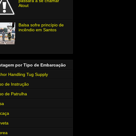
passará a se chamar
Atout
Balsa sofre princípio de
incêndio em Santos
stagem por Tipo de Embarcação
hor Handling Tug Supply
so de Instrução
so de Patrulha
sa
rcaça
veta
brea