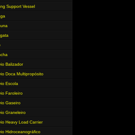
ing Support Vessel
aga
cuna
gata
e
ncha
io Balizador
io Doca Multipropósito
io Escola
io Faroleiro
io Gaseiro
io Graneleiro
io Heavy Load Carrier
io Hidroceanográfico