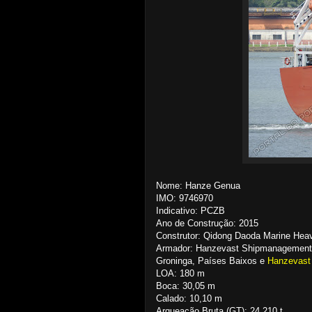
Nome: Hanze Genua
IMO: 9746970
Indicativo: PCZB
Ano de Construção: 2015
Construtor: Qidong Daoda Marine Heav
Armador: Hanzevast Shipmanagement 
Groninga, Países Baixos e
Hanzevast 
LOA: 180 m
Boca: 30,05 m
Calado: 10,10 m
Arqueação Bruta (GT): 24.210 t