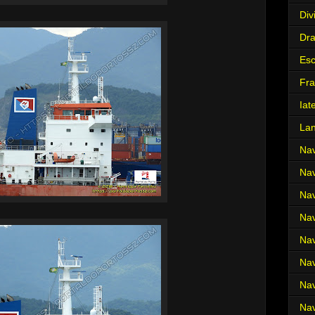
Div
Dr
Es
Fra
Iat
La
Nav
Nav
Nav
Nav
Nav
Nav
Nav
Nav