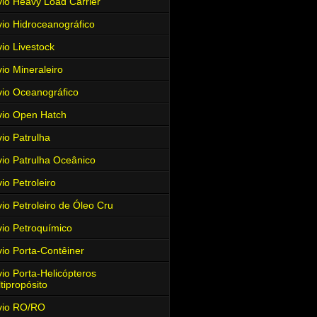
io Heavy Load Carrier
io Hidroceanográfico
io Livestock
io Mineraleiro
io Oceanográfico
io Open Hatch
io Patrulha
io Patrulha Oceânico
io Petroleiro
io Petroleiro de Óleo Cru
io Petroquímico
io Porta-Contêiner
io Porta-Helicópteros
tipropósito
vio RO/RO