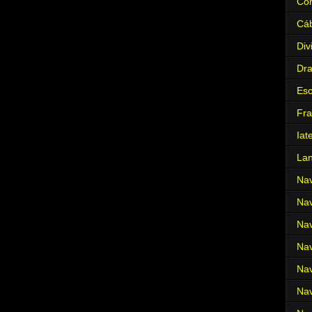
Cor
Cá
Div
Dr
Es
Fra
Iat
La
Nav
Nav
Nav
Nav
Nav
Nav