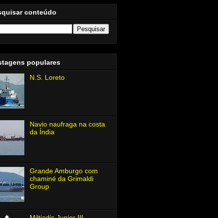
squisar conteúdo
stagens populares
N.S. Loreto
Navio naufraga na costa
da Índia
Grande Amburgo com
chaminé da Grimaldi
Group
Miltiadis Junior Ⅲ