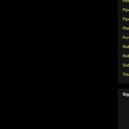
Pes
Pip
Pip
Pla
Pur
Re
Re
Su
Tot
Sig