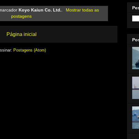
Pe
marcador
Koyo Kaiun Co. Ltd.
.
Mostrar todas as
postagens
Página inicial
Po
ssinar:
Postagens (Atom)