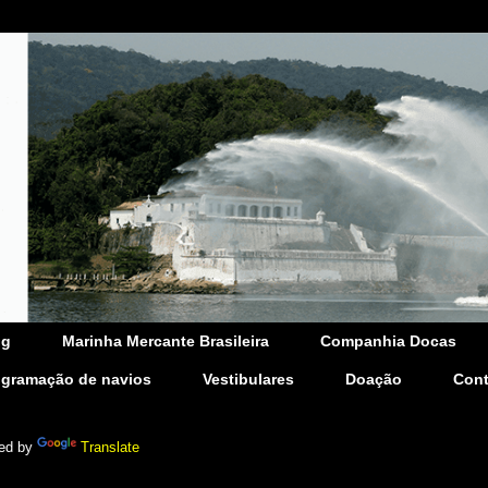
og
Marinha Mercante Brasileira
Companhia Docas
ogramação de navios
Vestibulares
Doação
Cont
ed by
Translate