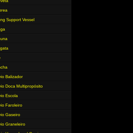
veta
brea
ing Support Vessel
aga
cuna
gata
e
ncha
io Balizador
io Doca Multipropósito
io Escola
io Faroleiro
io Gaseiro
io Graneleiro