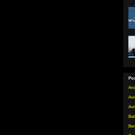
Po
Anc
Avi
Avi
Bal
Ba