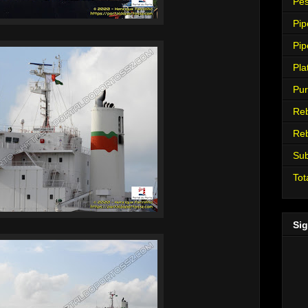
Pes
Pip
Pip
Pla
Pur
Re
Re
Su
Tot
Sig