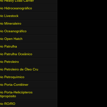
io Heavy Load Carrier
io Hidroceanográfico
io Livestock
io Mineraleiro
io Oceanográfico
io Open Hatch
io Patrulha
io Patrulha Oceânico
io Petroleiro
io Petroleiro de Óleo Cru
io Petroquímico
io Porta-Contêiner
io Porta-Helicópteros
tipropósito
vio RO/RO