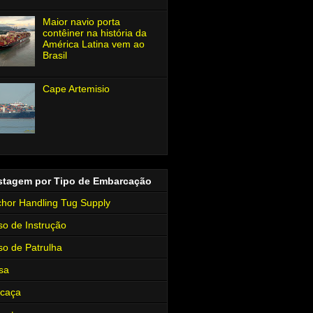
Maior navio porta
contêiner na história da
América Latina vem ao
Brasil
Cape Artemisio
stagem por Tipo de Embarcação
hor Handling Tug Supply
so de Instrução
so de Patrulha
sa
rcaça