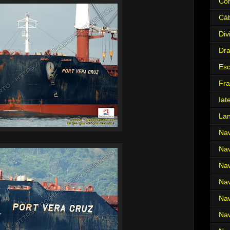
Cor
Cá
Div
Dr
Es
Fra
Iat
La
Nav
Nav
Nav
Nav
Nav
Nav