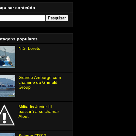
squisar conteúdo
stagens populares
N.S. Loreto
Grande Amburgo com
chaminé da Grimaldi
Group
Miltiadis Junior Ⅲ
passará a se chamar
Atout
Saipem FDS 2