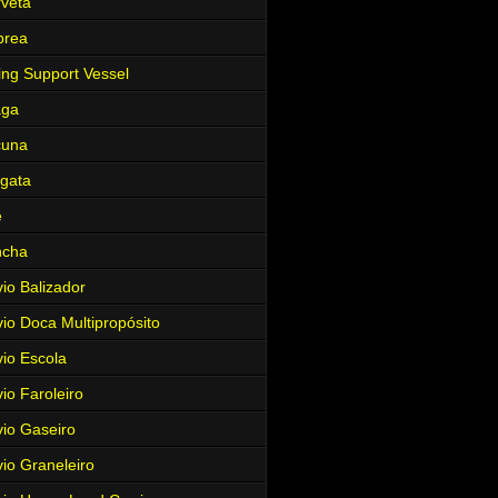
veta
brea
ing Support Vessel
aga
cuna
gata
e
ncha
io Balizador
io Doca Multipropósito
io Escola
io Faroleiro
io Gaseiro
io Graneleiro