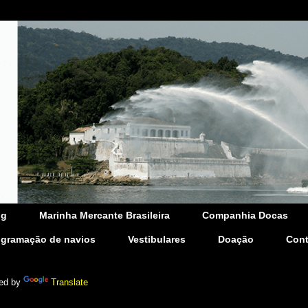
og
Marinha Mercante Brasileira
Companhia Docas
ogramação de navios
Vestibulares
Doação
Cont
ed by
Translate