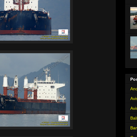
Po
Anc
Avi
Avi
Bal
Ba