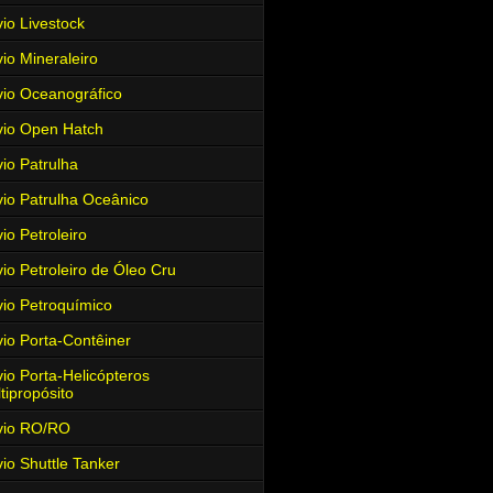
io Livestock
io Mineraleiro
io Oceanográfico
io Open Hatch
io Patrulha
io Patrulha Oceânico
io Petroleiro
io Petroleiro de Óleo Cru
io Petroquímico
io Porta-Contêiner
io Porta-Helicópteros
tipropósito
vio RO/RO
io Shuttle Tanker