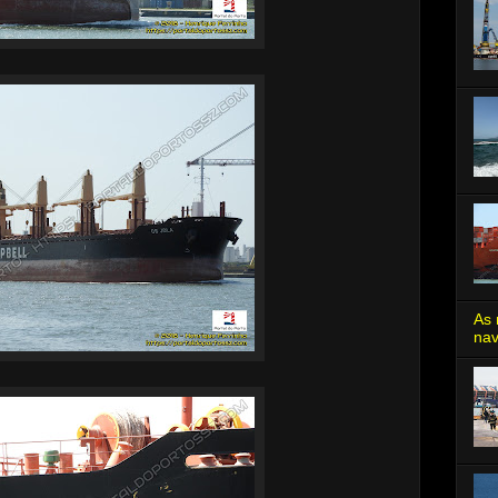
As 
nav