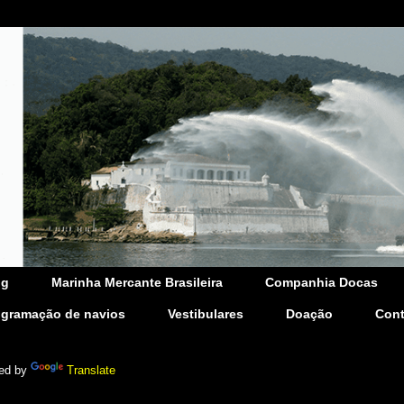
og
Marinha Mercante Brasileira
Companhia Docas
ogramação de navios
Vestibulares
Doação
Cont
ed by
Translate