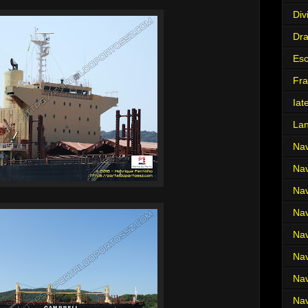
Div
Dr
Es
Fra
Iat
La
Nav
Nav
Nav
Nav
Nav
Nav
Nav
Nav