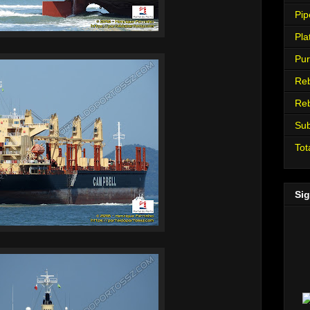
Pip
Pla
Pur
Re
Re
Su
Tot
Sig