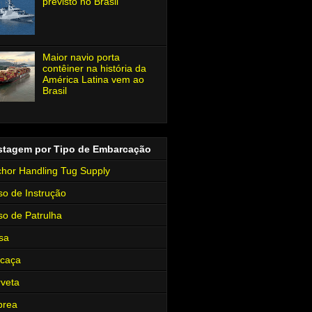
previsto no Brasil
Maior navio porta
contêiner na história da
América Latina vem ao
Brasil
stagem por Tipo de Embarcação
hor Handling Tug Supply
so de Instrução
so de Patrulha
sa
rcaça
veta
brea