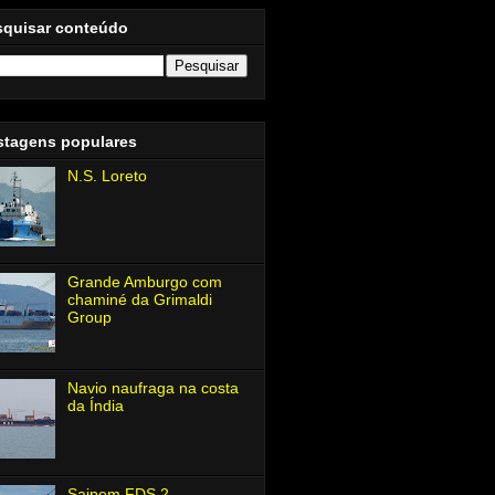
squisar conteúdo
stagens populares
N.S. Loreto
Grande Amburgo com
chaminé da Grimaldi
Group
Navio naufraga na costa
da Índia
Saipem FDS 2