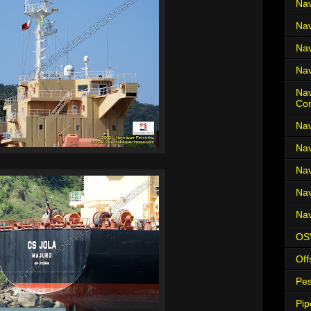
Nav
Nav
Nav
Nav
Nav
Co
Nav
Nav
Nav
Nav
Nav
OS
Off
Pes
Pip