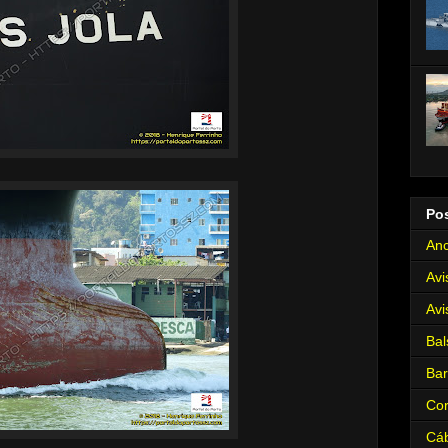
Po
Anc
Avi
Avi
Bal
Ba
Cor
Cá