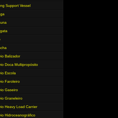
ing Support Vessel
aga
cuna
gata
e
ncha
io Balizador
io Doca Multipropósito
io Escola
io Faroleiro
io Gaseiro
io Graneleiro
io Heavy Load Carrier
io Hidroceanográfico