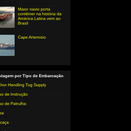
Maior navio porta
contêiner na história da
América Latina vem ao
Brasil
Cape Artemisio
stagem por Tipo de Embarcação
hor Handling Tug Supply
so de Instrução
so de Patrulha
sa
rcaça