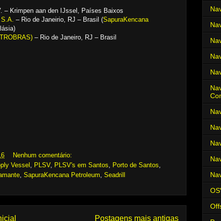
Nav
V. – Krimpen aan den IJssel, Países Baixos
 S.A.
– Rio de Janeirio, RJ – Brasil (
SapuraKencana
Nav
ásia)
(PETROBRAS)
– Rio de Janeiro, RJ – Brasil
Nav
Nav
Nav
Nav
Co
Nav
Nav
Nav
16
Nenhum comentário:
Nav
ply Vessel
,
PLSV
,
PLSV's em Santos
,
Porto de Santos
,
Nav
amante
,
SapuraKencana Petroleum
,
Seadrill
OS
Off
icial
Postagens mais antigas