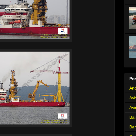
Po
Anc
Avi
Avi
Bal
Ba