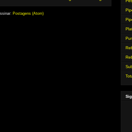
Pes
Pip
ssinar:
Postagens (Atom)
Pip
Pla
Pur
Re
Re
Su
Tot
Sig