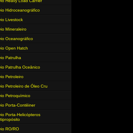
io Heavy Load Carrier
io Hidroceanográfico
io Livestock
io Mineraleiro
io Oceanográfico
io Open Hatch
io Patrulha
io Patrulha Oceânico
io Petroleiro
io Petroleiro de Óleo Cru
io Petroquímico
io Porta-Contêiner
io Porta-Helicópteros
tipropósito
vio RO/RO