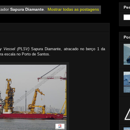
Pe
cador
Sapura Diamante
.
Mostrar todas as postagens
Po
ly Vessel (PLSV)
Sapura Diamante, atracado no berço 1 da
a escala no Porto de Santos.