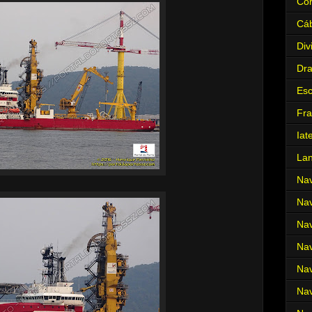
Cor
Cá
Div
Dr
Es
Fra
Iat
La
Nav
Nav
Nav
Nav
Nav
Nav