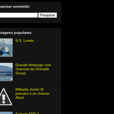
squisar conteúdo
stagens populares
N.S. Loreto
Grande Amburgo com
chaminé da Grimaldi
Group
Miltiadis Junior Ⅲ
passará a se chamar
Atout
Saipem FDS 2