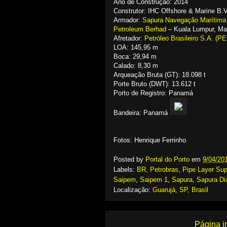
Ano de Construção: 2014
Construtor: IHC Offshore & Marine B.
Armador:
Sapura Navegação Marítima
Petroleum Berhad
– Kuala Lumpur, Mal
Afretador:
Petróleo Brasileiro S.A. 
LOA: 145,95 m
Boca: 29,94 m
Calado: 8,30 m
Arqueação Bruta (GT): 18.098 t
Porte Bruto (DWT): 13.612 t
Porto de Registro: Panamá
Bandeira: Panamá
Fotos: Henrique Ferrinho
Posted by
Portal do Porto
em
9/04/20
Labels:
BR
,
Petrobras
,
Pipe Layer Sup
Saipem
,
Saipem 1
,
Sapura
,
Sapura Di
Localização:
Guarujá, SP, Brasil
Página in