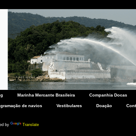
og
Marinha Mercante Brasileira
Companhia Docas
ogramação de navios
Vestibulares
Doação
Cont
ed by
Translate