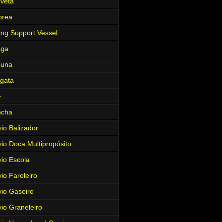
veta
brea
ing Support Vessel
aga
cuna
gata
e
ncha
io Balizador
io Doca Multipropósito
io Escola
io Faroleiro
io Gaseiro
io Graneleiro