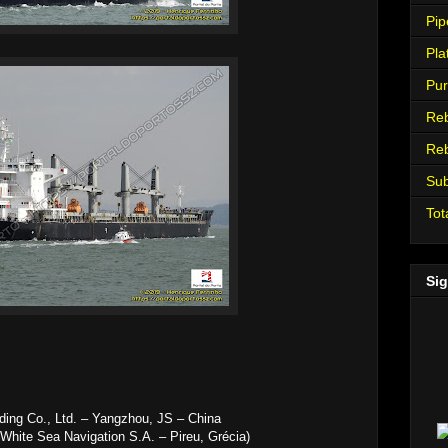
Pip
Pla
Pur
Re
Re
Su
Tot
Sig
ding Co., Ltd. – Yangzhou, JS – China
hite Sea Navigation S.A. – Pireu, Grécia)