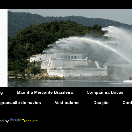
og
Marinha Mercante Brasileira
Companhia Docas
ogramação de navios
Vestibulares
Doação
Cont
ed by
Translate