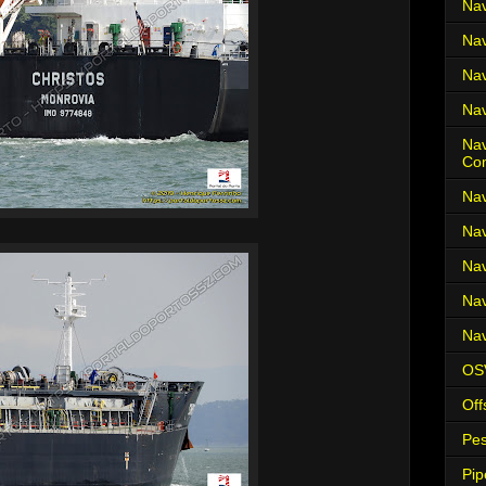
Nav
Nav
Nav
Nav
Nav
Co
Nav
Nav
Nav
Nav
Nav
OS
Off
Pes
Pip