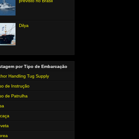
previsto no Brasil
Dilya
stagem por Tipo de Embarcação
hor Handling Tug Supply
so de Instrução
so de Patrulha
sa
rcaça
veta
brea