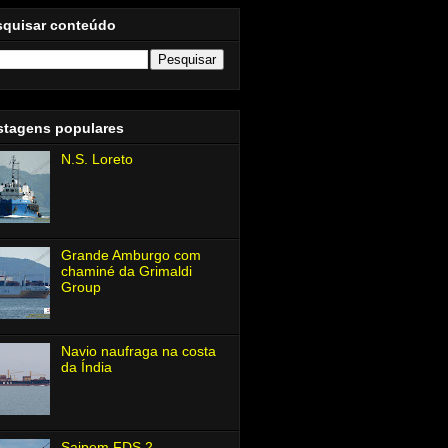
squisar conteúdo
stagens populares
N.S. Loreto
Grande Amburgo com
chaminé da Grimaldi
Group
Navio naufraga na costa
da Índia
Saipem FDS 2