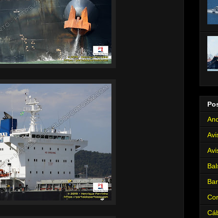
Po
Anc
Avi
Avi
Bal
Ba
Cor
Cá