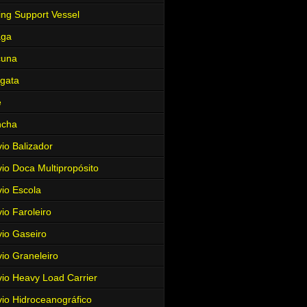
ing Support Vessel
aga
cuna
gata
e
ncha
io Balizador
io Doca Multipropósito
io Escola
io Faroleiro
io Gaseiro
io Graneleiro
io Heavy Load Carrier
io Hidroceanográfico