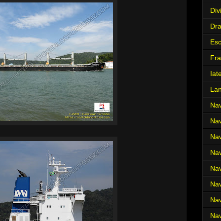
Div
Dr
Es
Fra
Iat
La
Nav
Nav
Nav
Nav
Nav
Nav
Nav
Nav