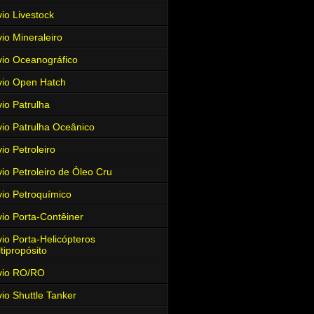
io Livestock
io Mineraleiro
io Oceanográfico
io Open Hatch
io Patrulha
io Patrulha Oceânico
io Petroleiro
io Petroleiro de Óleo Cru
io Petroquímico
io Porta-Contêiner
io Porta-Helicópteros
tipropósito
vio RO/RO
io Shuttle Tanker