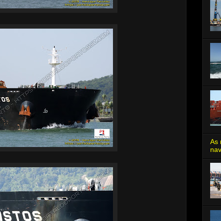
As 
nav