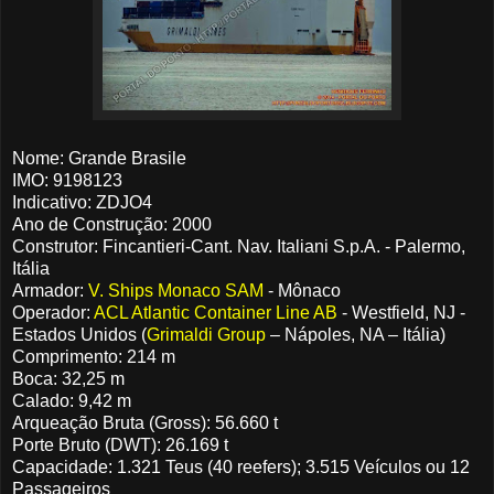
Nome: Grande Brasile
IMO: 9198123
Indicativo: ZDJO4
Ano de Construção: 2000
Construtor: Fincantieri-Cant. Nav. Italiani S.p.A. - Palermo,
Itália
Armador:
V. Ships Monaco SAM
- Mônaco
Operador:
ACL Atlantic Container Line AB
- Westfield, NJ -
Estados Unidos (
Grimaldi Group
– Nápoles, NA – Itália)
Comprimento: 214 m
Boca: 32,25 m
Calado: 9,42 m
Arqueação Bruta (Gross): 56.660 t
Porte Bruto (DWT): 26.169 t
Capacidade: 1.321 Teus (40 reefers); 3.515 Veículos ou 12
Passageiros