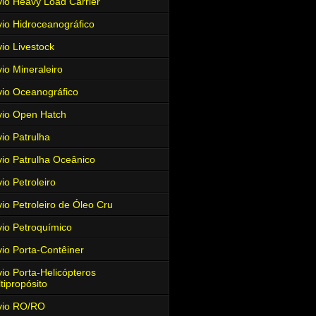
io Heavy Load Carrier
io Hidroceanográfico
io Livestock
io Mineraleiro
io Oceanográfico
io Open Hatch
io Patrulha
io Patrulha Oceânico
io Petroleiro
io Petroleiro de Óleo Cru
io Petroquímico
io Porta-Contêiner
io Porta-Helicópteros
tipropósito
vio RO/RO