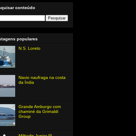
squisar conteúdo
stagens populares
N.S. Loreto
Navio naufraga na costa
da Índia
Grande Amburgo com
chaminé da Grimaldi
Group
Miltiadis Junior Ⅲ