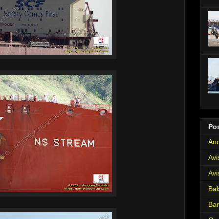
Po
Anc
Avi
Avi
Bal
Ba