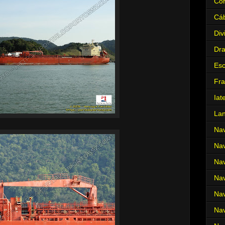
Cor
Cá
Div
Dr
Es
Fra
Iat
La
Nav
Nav
Nav
Nav
Nav
Nav