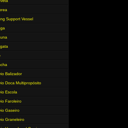
veta
brea
ing Support Vessel
aga
cuna
gata
e
ncha
io Balizador
io Doca Multipropósito
io Escola
io Faroleiro
io Gaseiro
io Graneleiro