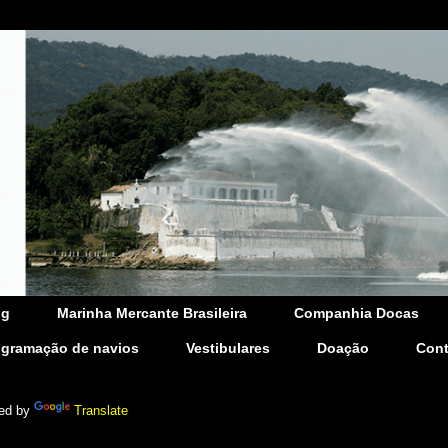
og
Marinha Mercante Brasileira
Companhia Docas
ogramação de navios
Vestibulares
Doação
Cont
ed by
Translate