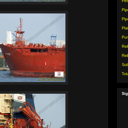
Pes
Pip
Pip
Pla
Pur
Re
Re
Su
Tot
Sig