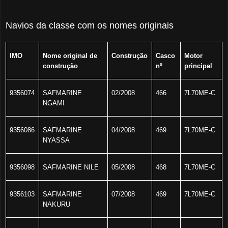
Navios da classe com os nomes originais
IMO
Nome original de
Construção
Casco
Motor
construção
nº
principal
9356074
SAFMARINE
02/2008
466
7L70ME-C
NGAMI
9356086
SAFMARINE
04/2008
469
7L70ME-C
NYASSA
9356098
SAFMARINE NILE
05/2008
468
7L70ME-C
9356103
SAFMARINE
07/2008
469
7L70ME-C
NAKURU