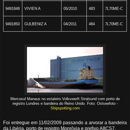
9491848
VIVIEN A
05/2010
483
7L70ME-C
9491850
GULBENIZ A
04/2011
484
7L70ME-C
Mercosul Manaus no estaleiro Volkswerft Stralsund com porto de
registro Londres e bandeira do Reino Unido. Foto: Ostseefoto -
Shipspotting.com
Foi entregue em 11/02/2009 passando a arvorar a bandeira
da Libéria, porto de registro Monróvia e prefixo A8CS7.