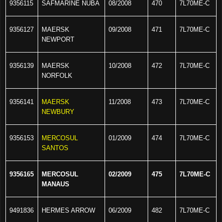
9356115
SAFMARINE NUBA
08/2008
470
7L70ME-C
9356127
MAERSK
09/2008
471
7L70ME-C
NEWPORT
9356139
MAERSK
10/2008
472
7L70ME-C
NORFOLK
9356141
MAERSK
11/2008
473
7L70ME-C
NEWBURY
9356153
MERCOSUL
01/2009
474
7L70ME-C
SANTOS
9356165
MERCOSUL
02/2009
475
7L70ME-C
MANAUS
9491836
HERMES ARROW
06/2009
482
7L70ME-C