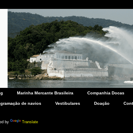
og
Marinha Mercante Brasileira
Companhia Docas
ogramação de navios
Vestibulares
Doação
Cont
ed by
Translate