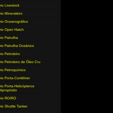
io Livestock
io Mineraleiro
io Oceanográfico
io Open Hatch
io Patrulha
io Patrulha Oceânico
io Petroleiro
io Petroleiro de Óleo Cru
io Petroquímico
io Porta-Contêiner
io Porta-Helicópteros
tipropósito
vio RO/RO
io Shuttle Tanker