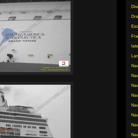
Div
Dr
Es
Fra
Iat
La
Nav
Nav
Nav
Nav
Nav
Nav
Nav
Nav