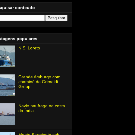
squisar conteúdo
stagens populares
N.S. Loreto
Grande Amburgo com
chaminé da Grimaldi
Group
Navio naufraga na costa
da Índia
Monte Sarmiento sob