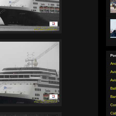
Po
Anc
Avi
Avi
Bal
Ba
Cor
Cá