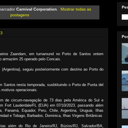
Pe
marcador
Carnival Corporation
.
Mostrar todas as
postagens
23
Po
eiros Zaandam, em turnaround no Porto de Santos ontem
 no armazém 25 operado pelo Concais.
 (Argentina), seguiu posteriormente com destino ao Porto do
m Santos nesta temporada, susbtituindo o Porto de Punta del
a motivos operacionais.
m de circum-navegação de 73 dias pela América do Sul e
em Fort Lauderdale/FL (EUA) em 07/10/2023, passando além
 Panamá, Equador, Peru, Chile, Argentina, Uruguai, Ilhas
inidad e Tobago, Barbados, Dominica, Ilhas Virgens Britânicas
stas além do Rio de Janeiro/RJ, Búzios/RJ, Salvador/BA,