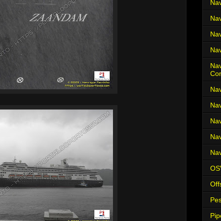
Nav
Nav
Nav
Nav
Nav
Co
Nav
Nav
Nav
Nav
Nav
OS
Off
Pes
Pip