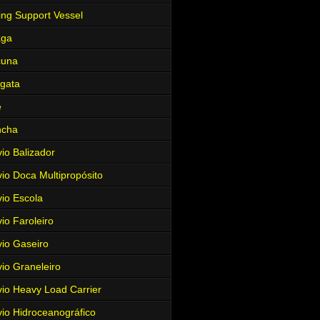
ing Support Vessel
aga
cuna
gata
e
ncha
io Balizador
io Doca Multipropósito
io Escola
io Faroleiro
io Gaseiro
io Graneleiro
io Heavy Load Carrier
io Hidroceanográfico