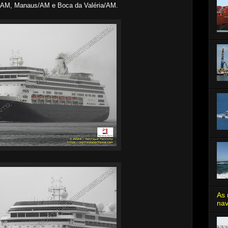
s/AM, Manaus/AM e Boca da Valéria/AM.
As 
nav