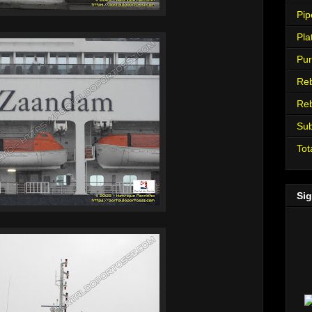
Pip
Pla
Pur
Re
Re
Su
Tot
Sig