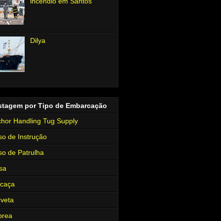
incêndio em Santos
Dilya
stagem por Tipo de Embarcação
hor Handling Tug Supply
so de Instrução
so de Patrulha
sa
rcaça
veta
brea