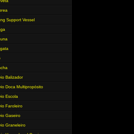
veta
brea
ing Support Vessel
aga
cuna
gata
e
ncha
io Balizador
io Doca Multipropósito
io Escola
io Faroleiro
io Gaseiro
io Graneleiro