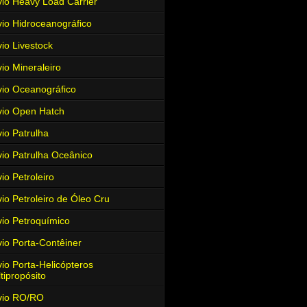
io Heavy Load Carrier
io Hidroceanográfico
io Livestock
io Mineraleiro
io Oceanográfico
io Open Hatch
io Patrulha
io Patrulha Oceânico
io Petroleiro
io Petroleiro de Óleo Cru
io Petroquímico
io Porta-Contêiner
io Porta-Helicópteros
tipropósito
vio RO/RO