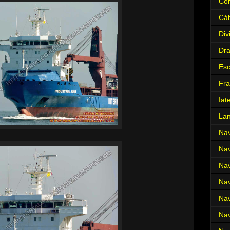
Cor
Cá
Div
Dr
Es
Fra
Iat
La
Nav
Nav
Nav
Nav
Nav
Nav