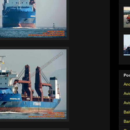
Po
Anc
Avi
Avi
Bal
Ba