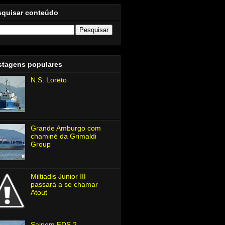
squisar conteúdo
stagens populares
N.S. Loreto
Grande Amburgo com
chaminé da Grimaldi
Group
Miltiadis Junior Ⅲ
passará a se chamar
Atout
Saipem FDS 2