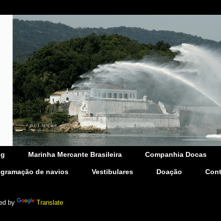
og
Marinha Mercante Brasileira
Companhia Docas
ogramação de navios
Vestibulares
Doação
Cont
ed by
Translate