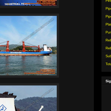
Pes
Pip
Pip
Pla
Pur
Re
Re
Su
Tot
Sig