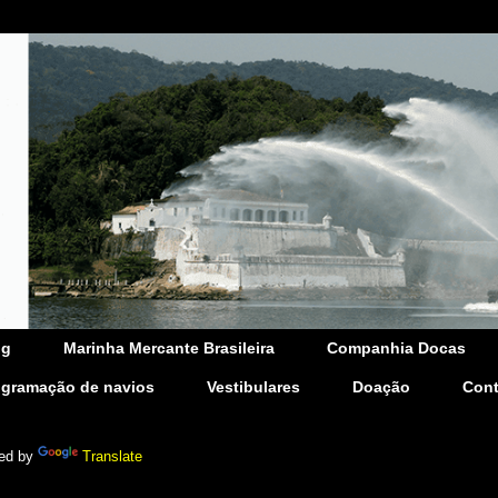
og
Marinha Mercante Brasileira
Companhia Docas
ogramação de navios
Vestibulares
Doação
Cont
ed by
Translate