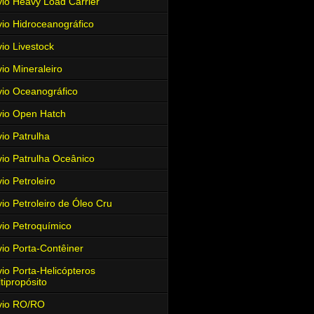
io Heavy Load Carrier
io Hidroceanográfico
io Livestock
io Mineraleiro
io Oceanográfico
io Open Hatch
io Patrulha
io Patrulha Oceânico
io Petroleiro
io Petroleiro de Óleo Cru
io Petroquímico
io Porta-Contêiner
io Porta-Helicópteros
tipropósito
vio RO/RO