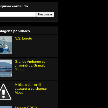
squisar conteúdo
stagens populares
N.S. Loreto
Grande Amburgo com
chaminé da Grimaldi
Group
Miltiadis Junior Ⅲ
passará a se chamar
Atout
Saipem FDS 2