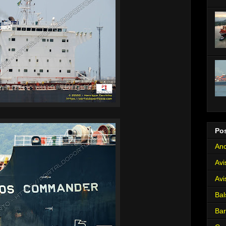
Po
Anc
Avi
Avi
Bal
Ba