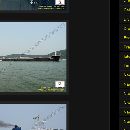
Cor
Cá
Div
Dr
Es
Fra
Iat
La
Nav
Nav
Nav
Nav
Nav
Nav