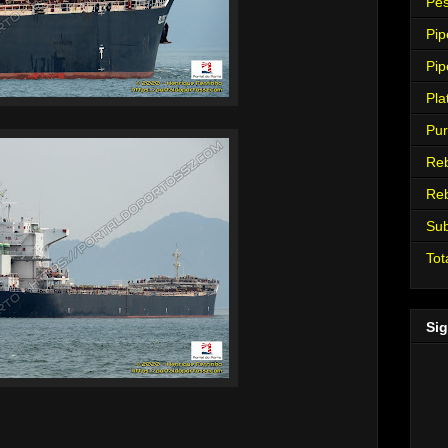
Pes
Pip
Pip
Pla
Pur
Re
Re
Su
Tot
Sig