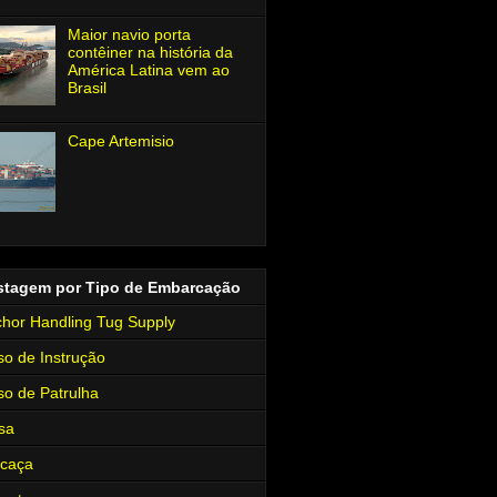
Maior navio porta
contêiner na história da
América Latina vem ao
Brasil
Cape Artemisio
stagem por Tipo de Embarcação
hor Handling Tug Supply
so de Instrução
so de Patrulha
sa
rcaça