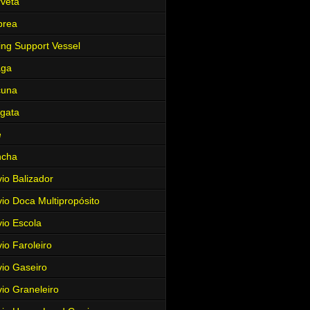
veta
brea
ing Support Vessel
aga
cuna
gata
e
ncha
io Balizador
io Doca Multipropósito
io Escola
io Faroleiro
io Gaseiro
io Graneleiro