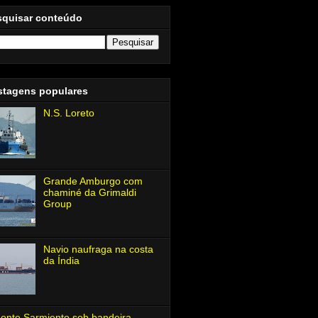
squisar conteúdo
stagens populares
N.S. Loreto
Grande Amburgo com
chaminé da Grimaldi
Group
Navio naufraga na costa
da Índia
onte Sarmiento sob bandeira