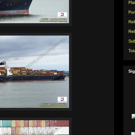
Pla
Pur
Re
Re
Su
Tot
Sig