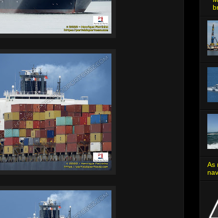
b
As 
nav