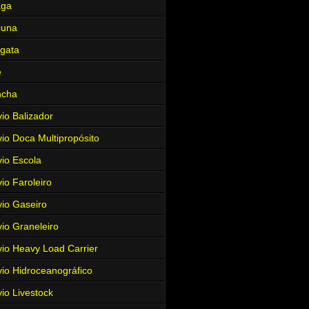
aga
cuna
gata
e
ncha
io Balizador
io Doca Multipropósito
io Escola
io Faroleiro
io Gaseiro
io Graneleiro
io Heavy Load Carrier
io Hidroceanográfico
io Livestock