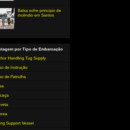
Balsa sofre princípio de
incêndio em Santos
stagem por Tipo de Embarcação
hor Handling Tug Supply
so de Instrução
so de Patrulha
sa
rcaça
veta
brea
ing Support Vessel