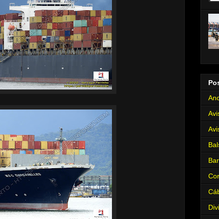
Po
Anc
Avi
Avi
Bal
Ba
Cor
Cá
Div