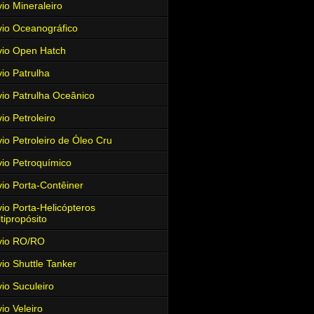
io Mineraleiro
io Oceanográfico
io Open Hatch
io Patrulha
io Patrulha Oceânico
io Petroleiro
io Petroleiro de Óleo Cru
io Petroquímico
io Porta-Contêiner
io Porta-Helicópteros
tipropósito
vio RO/RO
io Shuttle Tanker
io Suculeiro
io Veleiro