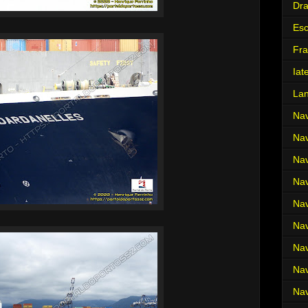
Dr
Es
Fra
Iat
La
Nav
Nav
Nav
Nav
Nav
Nav
Nav
Nav
Nav