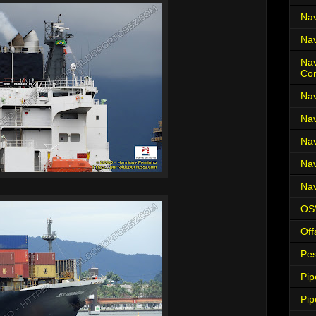
Nav
Nav
Nav
Co
Nav
Nav
Nav
Nav
Nav
OS
Off
Pes
Pip
Pip