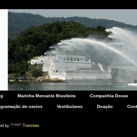
og
Marinha Mercante Brasileira
Companhia Docas
ogramação de navios
Vestibulares
Doação
Cont
ed by
Translate