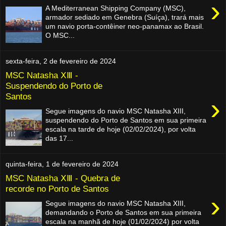
›
A Mediterranean Shipping Company (MSC),
armador sediado em Genebra (Suíça), trará mais
um navio porta-contêiner neo-panamax ao Brasil.
O MSC...
sexta-feira, 2 de fevereiro de 2024
MSC Natasha ⅩⅢ -
Suspendendo do Porto de
Santos
›
Segue imagens do navio MSC Natasha ⅩⅢ,
suspendendo do Porto de Santos em sua primeira
escala na tarde de hoje (02/02/2024), por volta
das 17...
quinta-feira, 1 de fevereiro de 2024
MSC Natasha ⅩⅢ - Quebra de
recorde no Porto de Santos
›
Segue imagens do navio MSC Natasha ⅩⅢ,
demandando o Porto de Santos em sua primeira
escala na manhã de hoje (01/02/2024) por volta