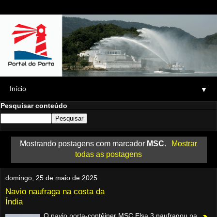
▼
Pesquisar conteúdo
Mostrando postagens com marcador
MSC
.
Mostrar
todas as postagens
domingo, 25 de maio de 2025
Navio naufraga na costa da
Índia
O navio porta-contêiner MSC Elsa 3 naufragou na