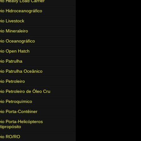
io Heavy Load Carrier
io Hidroceanográfico
io Livestock
io Mineraleiro
io Oceanográfico
io Open Hatch
io Patrulha
io Patrulha Oceânico
io Petroleiro
io Petroleiro de Óleo Cru
io Petroquímico
io Porta-Contêiner
io Porta-Helicópteros
tipropósito
vio RO/RO