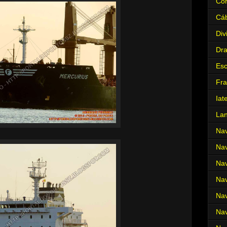
Cor
Cá
Div
Dr
Es
Fra
Iat
La
Nav
Nav
Nav
Nav
Nav
Nav