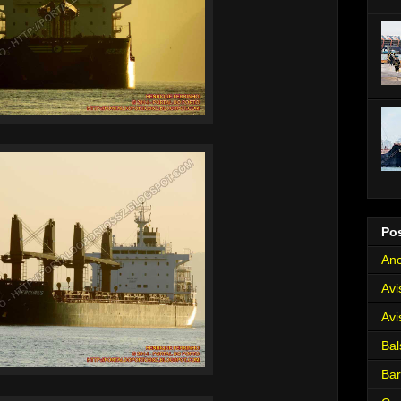
Po
Anc
Avi
Avi
Bal
Ba