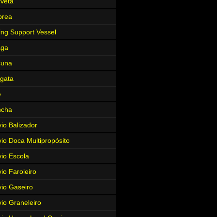
veta
brea
ing Support Vessel
aga
cuna
gata
e
ncha
io Balizador
io Doca Multipropósito
io Escola
io Faroleiro
io Gaseiro
io Graneleiro