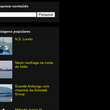
squisar conteúdo
stagens populares
N.S. Loreto
Navio naufraga na costa
da Índia
Grande Amburgo com
chaminé da Grimaldi
Group
Miltiadis Junior Ⅲ