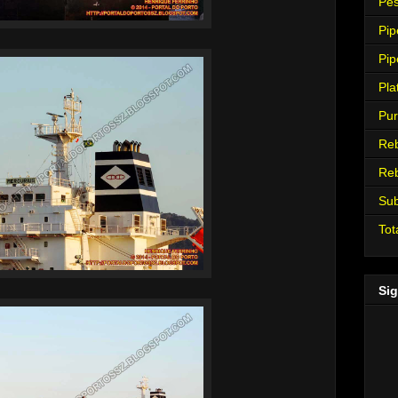
Pes
Pip
Pip
Pla
Pur
Re
Re
Su
Tot
Sig