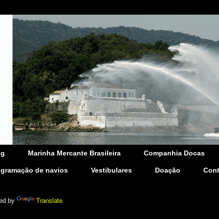
og
Marinha Mercante Brasileira
Companhia Docas
ogramação de navios
Vestibulares
Doação
Cont
ed by
Translate