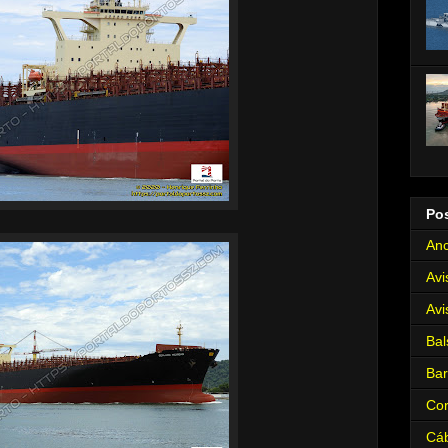
Po
Anc
Avi
Avi
Bal
Ba
Cor
Cá