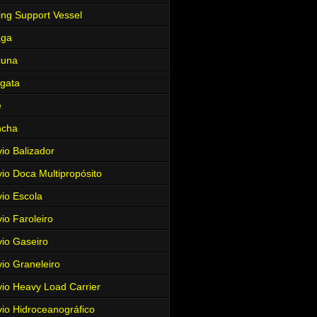
ing Support Vessel
aga
cuna
gata
e
ncha
io Balizador
io Doca Multipropósito
io Escola
io Faroleiro
io Gaseiro
io Graneleiro
io Heavy Load Carrier
io Hidroceanográfico