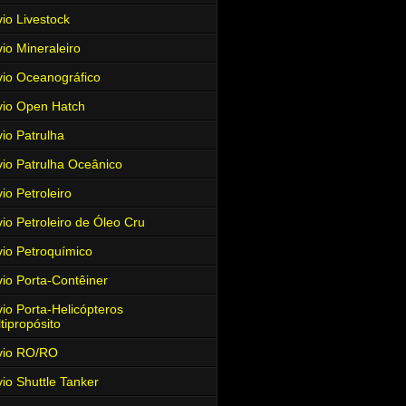
io Livestock
io Mineraleiro
io Oceanográfico
io Open Hatch
io Patrulha
io Patrulha Oceânico
io Petroleiro
io Petroleiro de Óleo Cru
io Petroquímico
io Porta-Contêiner
io Porta-Helicópteros
tipropósito
vio RO/RO
io Shuttle Tanker