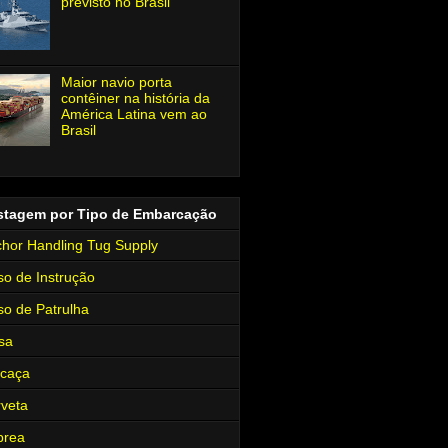
previsto no Brasil
Maior navio porta
contêiner na história da
América Latina vem ao
Brasil
stagem por Tipo de Embarcação
hor Handling Tug Supply
so de Instrução
so de Patrulha
sa
rcaça
veta
brea