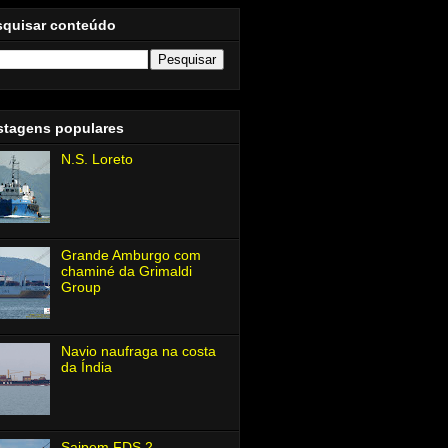
squisar conteúdo
stagens populares
N.S. Loreto
Grande Amburgo com
chaminé da Grimaldi
Group
Navio naufraga na costa
da Índia
Saipem FDS 2