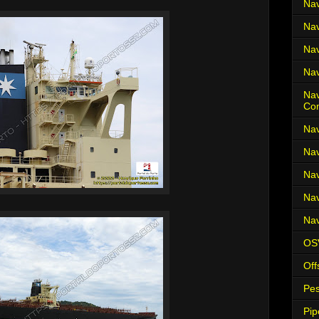
Nav
Nav
Nav
Nav
Nav
Co
Nav
Nav
Nav
Nav
Nav
OS
Off
Pes
Pip