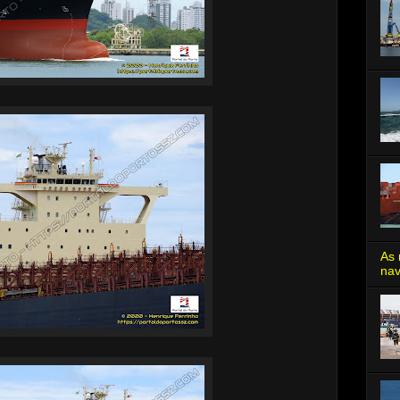
As 
nav