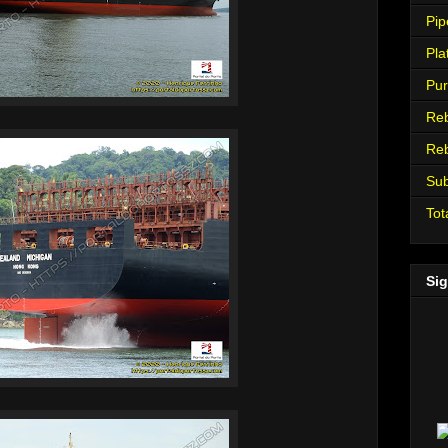
Pip
Pla
Pur
Re
Re
Su
Tot
Sig