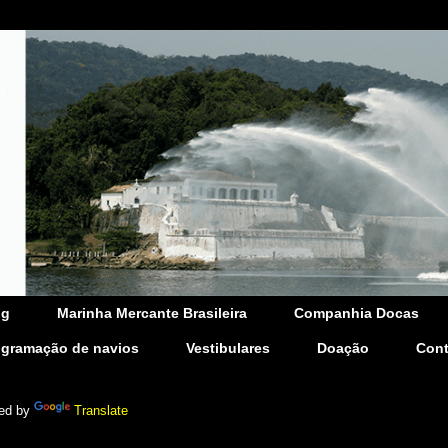
og
Marinha Mercante Brasileira
Companhia Docas
ogramação de navios
Vestibulares
Doação
Cont
ed by
Translate