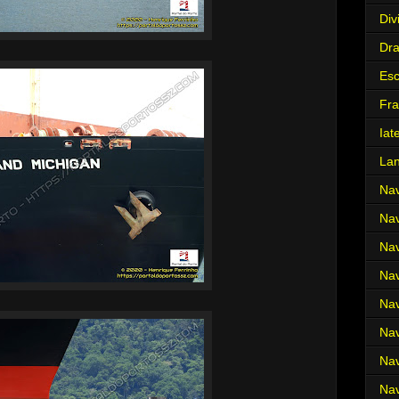
Div
Dr
Es
Fra
Iat
La
Nav
Nav
Nav
Nav
Nav
Nav
Nav
Nav