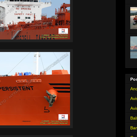
Po
Anc
Avi
Avi
Bal
Ba