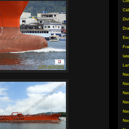
Cor
Cá
Div
Dr
Es
Fra
Iat
La
Nav
Nav
Nav
Nav
Nav
Nav