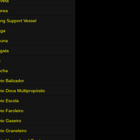
veta
brea
ing Support Vessel
aga
cuna
gata
e
ncha
io Balizador
io Doca Multipropósito
io Escola
io Faroleiro
io Gaseiro
io Graneleiro