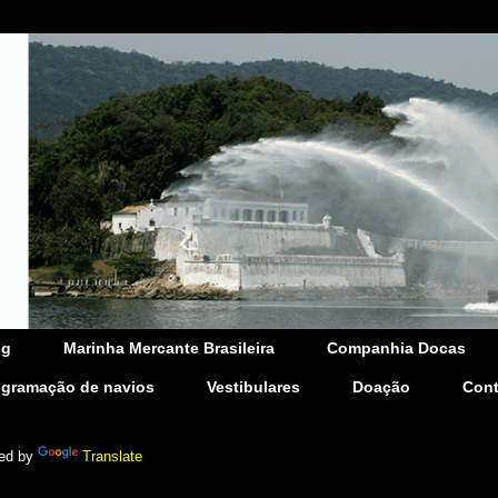
og
Marinha Mercante Brasileira
Companhia Docas
ogramação de navios
Vestibulares
Doação
Cont
ed by
Translate