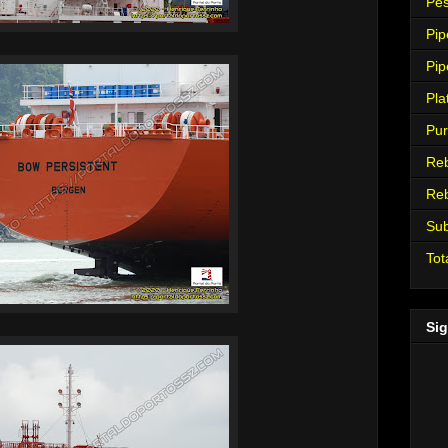
Pes
Pip
Pip
Pla
Pur
Re
Re
Su
Tot
Sig