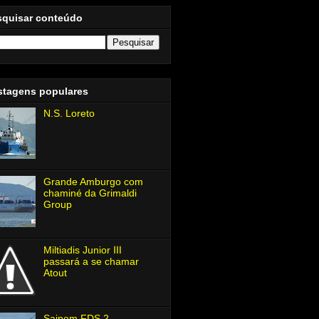
squisar conteúdo
stagens populares
N.S. Loreto
Grande Amburgo com
chaminé da Grimaldi
Group
Miltiadis Junior Ⅲ
passará a se chamar
Atout
Saipem FDS 2