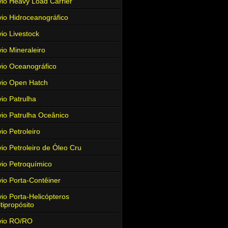
io Heavy Load Carrier
io Hidroceanográfico
io Livestock
io Mineraleiro
io Oceanográfico
io Open Hatch
io Patrulha
io Patrulha Oceânico
io Petroleiro
io Petroleiro de Óleo Cru
io Petroquímico
io Porta-Contêiner
io Porta-Helicópteros
tipropósito
vio RO/RO