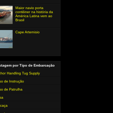
Maior navio porta
contêiner na história da
América Latina vem ao
Brasil
Cape Artemisio
stagem por Tipo de Embarcação
hor Handling Tug Supply
so de Instrução
so de Patrulha
sa
rcaça