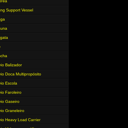
brea
ing Support Vessel
aga
cuna
gata
e
ncha
io Balizador
io Doca Multipropósito
io Escola
io Faroleiro
io Gaseiro
io Graneleiro
io Heavy Load Carrier