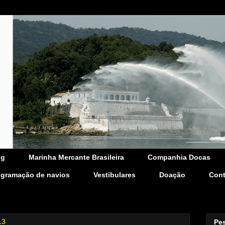
og
Marinha Mercante Brasileira
Companhia Docas
ogramação de navios
Vestibulares
Doação
Cont
13
Pe