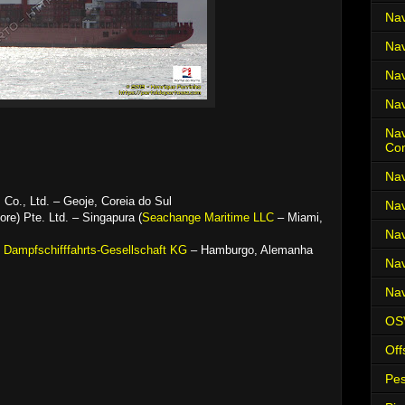
Nav
Nav
Nav
Nav
Nav
Co
Nav
Co., Ltd. – Geoje, Coreia do Sul
Nav
e) Pte. Ltd. – Singapura (
Seachange Maritime LLC
– Miami,
Nav
Dampfschifffahrts-Gesellschaft KG
– Hamburgo, Alemanha
Nav
Nav
OS
Off
Pes