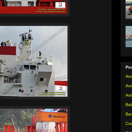
Po
Anc
Avi
Avi
Bal
Ba
Cor