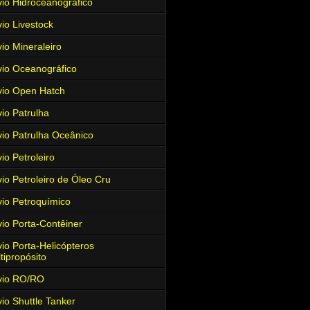
io Hidroceanográfico
io Livestock
io Mineraleiro
io Oceanográfico
io Open Hatch
io Patrulha
io Patrulha Oceânico
io Petroleiro
io Petroleiro de Óleo Cru
io Petroquímico
io Porta-Contêiner
io Porta-Helicópteros
tipropósito
vio RO/RO
io Shuttle Tanker