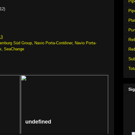
Pip
12)
Pip
Pla
Pur
13
Re
amburg Süd Group
,
Navio Porta-Contêiner
,
Navio Porta-
s
,
SeaChange
Re
Su
Tot
Sig
undefined