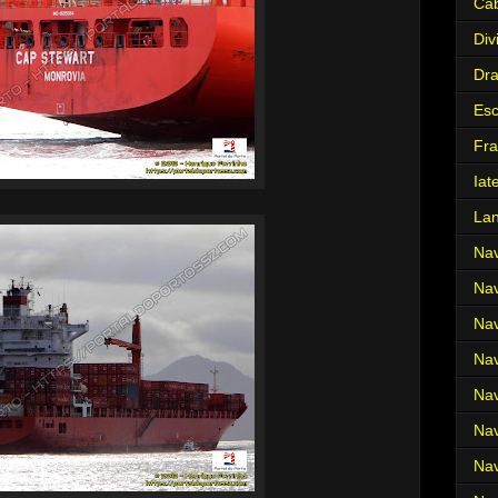
Cá
Div
Dr
Es
Fra
Iat
La
Nav
Nav
Nav
Nav
Nav
Nav
Nav