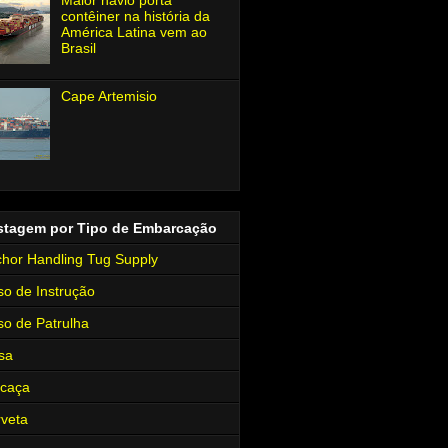
contêiner na história da
América Latina vem ao
Brasil
Cape Artemisio
stagem por Tipo de Embarcação
hor Handling Tug Supply
so de Instrução
so de Patrulha
sa
rcaça
veta