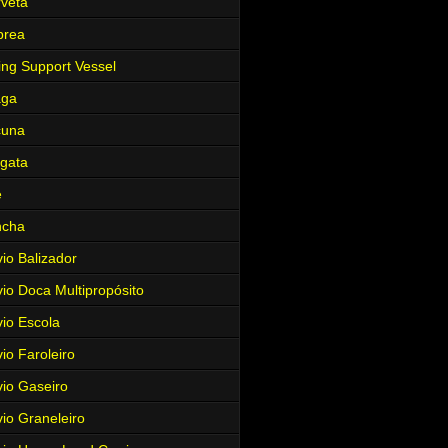
veta
brea
ing Support Vessel
aga
cuna
gata
e
ncha
io Balizador
io Doca Multipropósito
io Escola
io Faroleiro
io Gaseiro
io Graneleiro