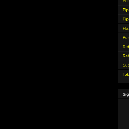
Pes
Pip
Pip
Pla
Pur
Re
Re
Su
Tot
Sig