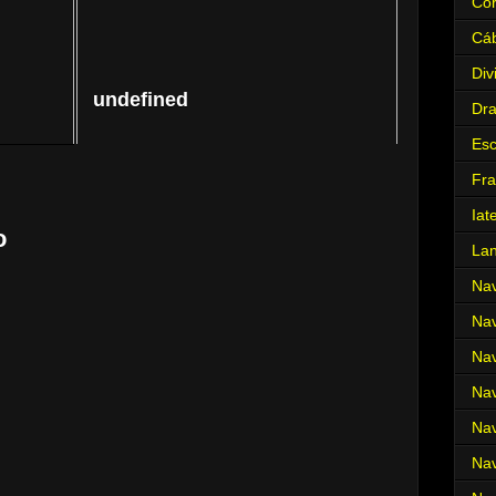
Cor
Cá
Div
undefined
Dr
Es
Fra
Iat
o
La
Nav
Nav
Nav
Nav
Nav
Nav