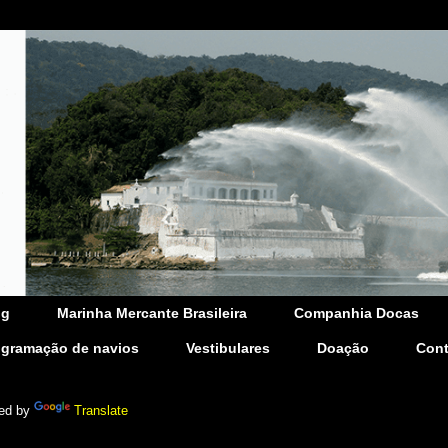
og
Marinha Mercante Brasileira
Companhia Docas
ogramação de navios
Vestibulares
Doação
Cont
ed by
Translate