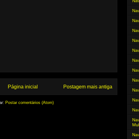
Nav
Nav
Nav
Nav
Nav
Nav
Nav
Nav
Nav
Página inicial
Postagem mais antiga
Nav
Nav
ar:
Postar comentários (Atom)
Nav
Nav
Mul
Na