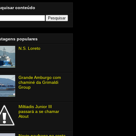
squisar conteúdo
stagens populares
N.S. Loreto
Grande Amburgo com
chaminé da Grimaldi
Group
Miltiadis Junior Ⅲ
passará a se chamar
Atout
Navio naufraga na costa