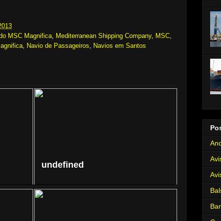
2013
 do MSC Magnifica
,
Mediterranean Shipping Company
,
MSC
,
gnifica
,
Navio de Passageiros
,
Navios em Santos
Po
Anc
Avi
undefined
Avi
Bal
Ba