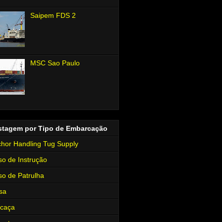
Saipem FDS 2
MSC Sao Paulo
stagem por Tipo de Embarcação
hor Handling Tug Supply
so de Instrução
so de Patrulha
sa
rcaça