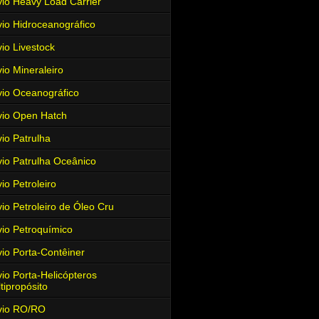
io Heavy Load Carrier
io Hidroceanográfico
io Livestock
io Mineraleiro
io Oceanográfico
io Open Hatch
io Patrulha
io Patrulha Oceânico
io Petroleiro
io Petroleiro de Óleo Cru
io Petroquímico
io Porta-Contêiner
io Porta-Helicópteros
tipropósito
vio RO/RO