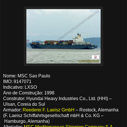
Nome: MSC Sao Paulo
IMO: 9147071
Indicativo: LXSO
Ano de Construção: 1998
Construtor: Hyundai Heavy Industries Co., Ltd. (HHI) –
Ulsan, Coreia do Sul
Armador:
Reederei F. Laeisz GmbH
– Rostock, Alemanha
(F. Laeisz Schiffahrtsgesellschaft mbH & Co. KG –
Hamburgo, Alemanha)
Afretador:
MSC Mediterranean Shipping Company S.A.
–