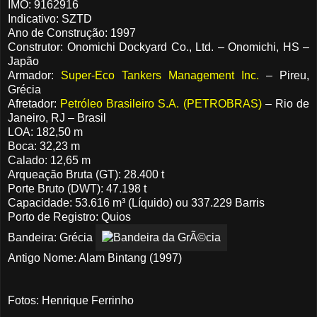
IMO: 9162916
Indicativo: SZTD
Ano de Construção: 1997
Construtor: Onomichi Dockyard Co., Ltd. – Onomichi, HS –
Japão
Armador:
Super-Eco Tankers Management Inc.
– Pireu,
Grécia
Afretador:
Petróleo Brasileiro S.A. (PETROBRAS)
– Rio de
Janeiro, RJ – Brasil
LOA: 182,50 m
Boca: 32,23 m
Calado: 12,65 m
Arqueação Bruta (GT): 28.400 t
Porte Bruto (DWT): 47.198 t
Capacidade: 53.616 m³ (Líquido) ou 337.229 Barris
Porto de Registro: Quios
Bandeira: Grécia
Antigo Nome: Alam Bintang (1997)
Fotos: Henrique Ferrinho