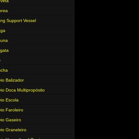
veta
brea
ing Support Vessel
aga
cuna
gata
e
ncha
io Balizador
io Doca Multipropósito
io Escola
io Faroleiro
io Gaseiro
io Graneleiro