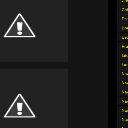
Cor
Cá
Div
Dr
Es
Fra
Iat
La
Nav
Nav
Nav
Nav
Nav
Nav