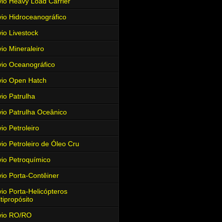
io Heavy Load Carrier
io Hidroceanográfico
io Livestock
io Mineraleiro
io Oceanográfico
io Open Hatch
io Patrulha
io Patrulha Oceânico
io Petroleiro
io Petroleiro de Óleo Cru
io Petroquímico
io Porta-Contêiner
io Porta-Helicópteros
tipropósito
vio RO/RO