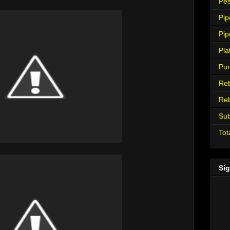
Pes
Pip
Pip
Pla
Pur
Re
Re
Su
Tot
Sig