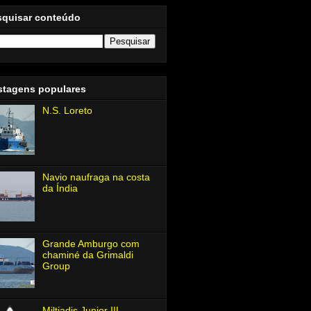
squisar conteúdo
stagens populares
N.S. Loreto
Navio naufraga na costa
da Índia
Grande Amburgo com
chaminé da Grimaldi
Group
Miltiadis Junior Ⅲ