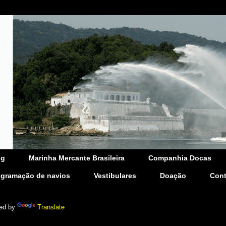
og
Marinha Mercante Brasileira
Companhia Docas
ogramação de navios
Vestibulares
Doação
Cont
ed by
Translate