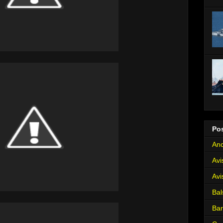
Po
Anc
Avi
Avi
Bal
Ba