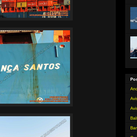
Po
Anc
Avi
Avi
Bal
Ba