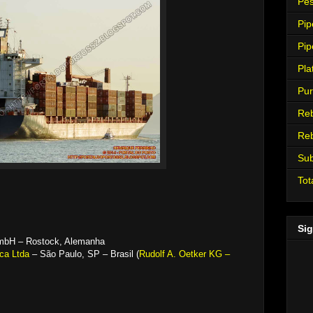
Pes
Pip
Pip
Pla
Pur
Re
Re
Su
Tot
Sig
GmbH – Rostock, Alemanha
ca Ltda
– São Paulo, SP – Brasil (
Rudolf A. Oetker KG –