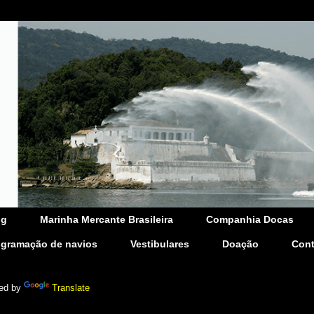
og
Marinha Mercante Brasileira
Companhia Docas
ogramação de navios
Vestibulares
Doação
Cont
ed by
Translate