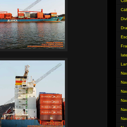
Cor
Cá
Div
Dr
Es
Fra
Iat
La
Nav
Nav
Nav
Nav
Nav
Nav