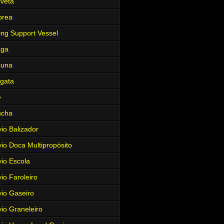
veta
brea
ing Support Vessel
aga
cuna
gata
e
ncha
io Balizador
io Doca Multipropósito
io Escola
io Faroleiro
io Gaseiro
io Graneleiro