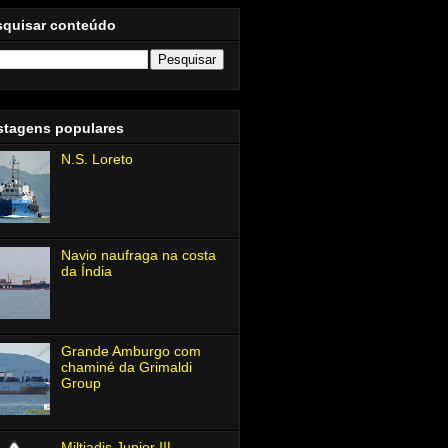
squisar conteúdo
stagens populares
N.S. Loreto
Navio naufraga na costa
da Índia
Grande Amburgo com
chaminé da Grimaldi
Group
Miltiadis Junior Ⅲ