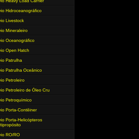
io Heavy Load Carrier
io Hidroceanográfico
io Livestock
io Mineraleiro
io Oceanográfico
io Open Hatch
io Patrulha
io Patrulha Oceânico
io Petroleiro
io Petroleiro de Óleo Cru
io Petroquímico
io Porta-Contêiner
io Porta-Helicópteros
tipropósito
vio RO/RO