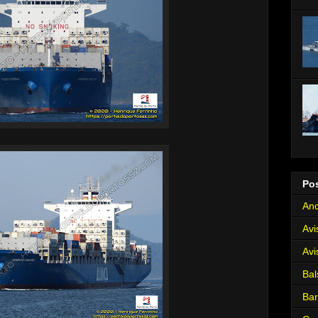
Po
Anc
Avi
Avi
Bal
Ba