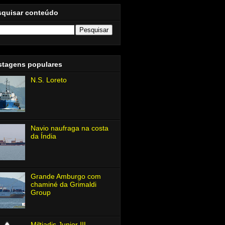
squisar conteúdo
stagens populares
N.S. Loreto
Navio naufraga na costa
da Índia
Grande Amburgo com
chaminé da Grimaldi
Group
Miltiadis Junior Ⅲ