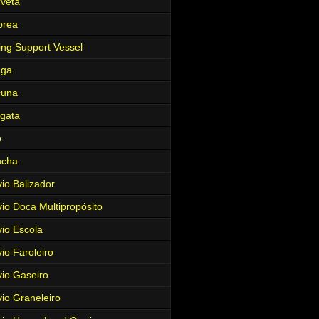
veta
brea
ing Support Vessel
aga
cuna
gata
e
ncha
io Balizador
io Doca Multipropósito
io Escola
io Faroleiro
io Gaseiro
io Graneleiro