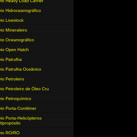
io Heavy Load Carrier
io Hidroceanográfico
io Livestock
io Mineraleiro
io Oceanográfico
io Open Hatch
io Patrulha
io Patrulha Oceânico
io Petroleiro
io Petroleiro de Óleo Cru
io Petroquímico
io Porta-Contêiner
io Porta-Helicópteros
tipropósito
vio RO/RO