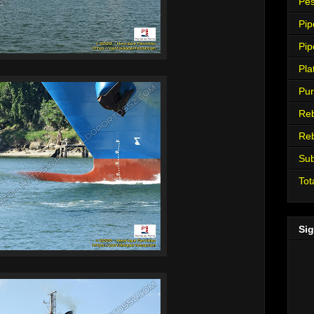
Pes
Pip
Pip
Pla
Pur
Re
Re
Su
Tot
Sig