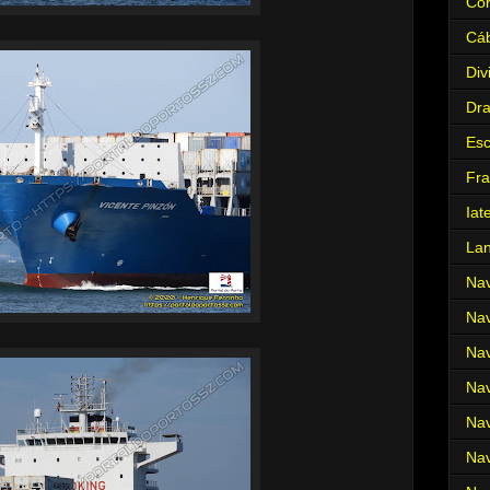
Cor
Cá
Div
Dr
Es
Fra
Iat
La
Nav
Nav
Nav
Nav
Nav
Nav