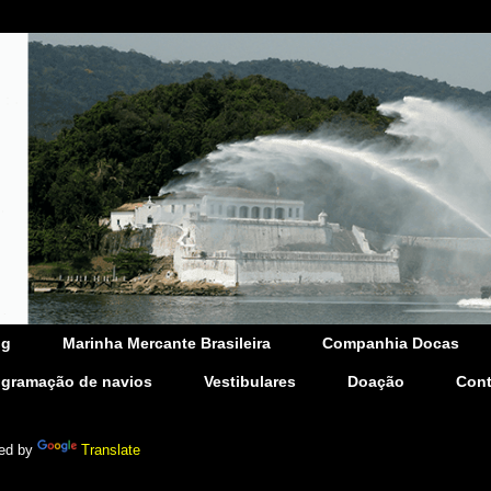
og
Marinha Mercante Brasileira
Companhia Docas
ogramação de navios
Vestibulares
Doação
Cont
ed by
Translate