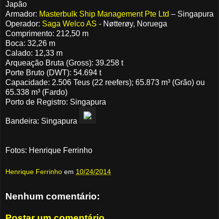
Japão
Armador:
Masterbulk Ship Management Pte Ltd
– Singapura
Operador:
Saga Welco AS
- Nøtterøy, Noruega
Comprimento: 212,50 m
Boca: 32,26 m
Calado: 12,33 m
Arqueação Bruta (Gross): 39.258 t
Porte Bruto (DWT): 54.694 t
Capacidade: 2.506 Teus (22 reefers); 65.873 m³ (Grão) ou
65.338 m³ (Fardo)
Porto de Registro: Singapura
Bandeira: Singapura
Fotos: Henrique Ferrinho
Henrique Ferrinho
em
10/24/2014
Nenhum comentário:
Postar um comentário