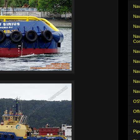
Nav
Nav
Nav
Nav
Co
Nav
Nav
Nav
Nav
Nav
OS
Off
Pes
Pip