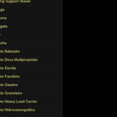
ing Support Vessel
aga
cuna
gata
e
ncha
io Balizador
io Doca Multipropósito
io Escola
io Faroleiro
io Gaseiro
io Graneleiro
io Heavy Load Carrier
io Hidroceanográfico