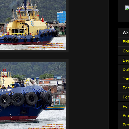
We
BNU
Con
Dep
Dul
Jan
Por
Por
Por
Pra
Pre