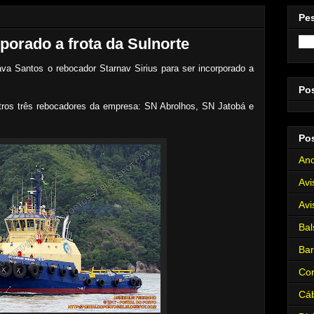
Pe
rporado a frota da Sulnorte
va Santos o rebocador Starnav Sirius para ser incorporado a
Po
tros três rebocadores da empresa: SN Abrolhos, SN Jatobá e
Po
Anc
Avi
Avi
Bal
Ba
Cor
Cá