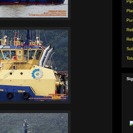
Pip
Pla
Pur
Re
Re
Su
Tot
Sig