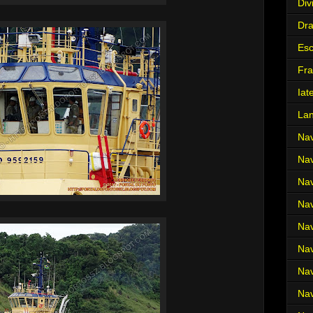
Div
Dr
Es
Fra
Iat
La
Nav
Nav
Nav
Nav
Nav
Nav
Nav
Nav