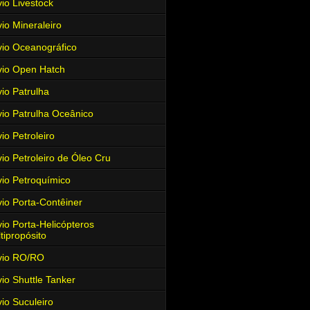
io Livestock
io Mineraleiro
io Oceanográfico
io Open Hatch
io Patrulha
io Patrulha Oceânico
io Petroleiro
io Petroleiro de Óleo Cru
io Petroquímico
io Porta-Contêiner
io Porta-Helicópteros
tipropósito
vio RO/RO
io Shuttle Tanker
io Suculeiro