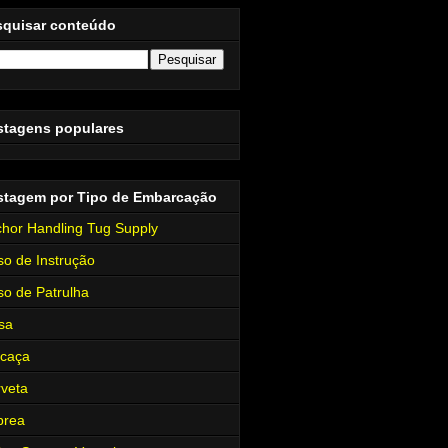
squisar conteúdo
stagens populares
stagem por Tipo de Embarcação
hor Handling Tug Supply
so de Instrução
so de Patrulha
sa
rcaça
veta
brea