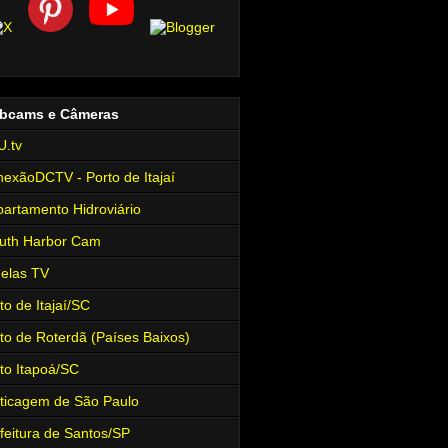
bcams e Câmeras
.tv
exãoDCTV - Porto de Itajaí
artamento Hidroviário
uth Harbor Cam
elas TV
to de Itajaí/SC
to de Roterdã (Países Baixos)
to Itapoá/SC
ticagem de São Paulo
feitura de Santos/SP