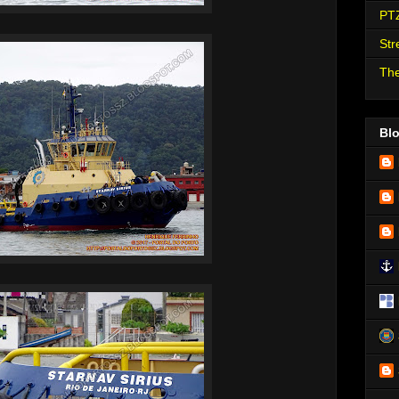
PT
Str
The
Bl