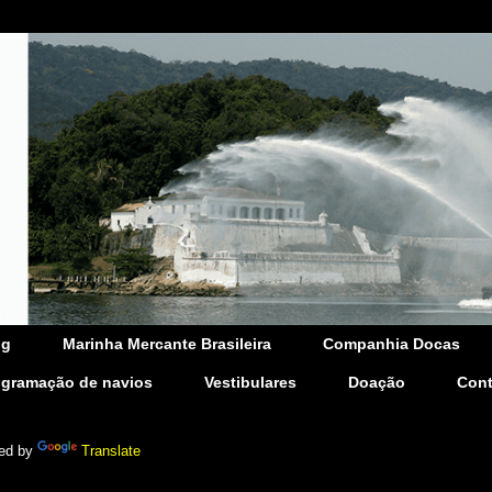
og
Marinha Mercante Brasileira
Companhia Docas
ogramação de navios
Vestibulares
Doação
Cont
ed by
Translate