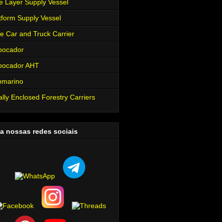
e Layer Supply Vessel
tform Supply Vessel
e Car and Truck Carrier
bocador
bocador AHT
bmarino
ally Enclosed Forestry Carriers
a nossas redes sociais