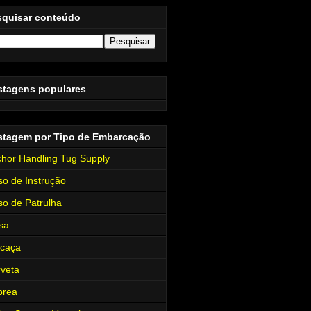
squisar conteúdo
stagens populares
stagem por Tipo de Embarcação
hor Handling Tug Supply
so de Instrução
so de Patrulha
sa
rcaça
veta
brea