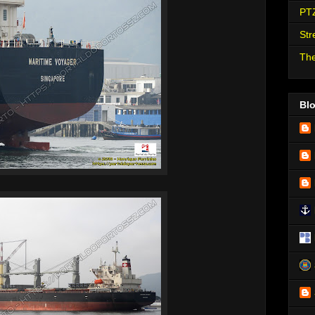
PT
Str
The
Bl