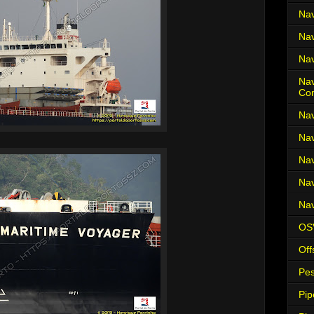
Nav
Nav
Nav
Nav
Co
Nav
Nav
Nav
Nav
Nav
OS
Off
Pes
Pip