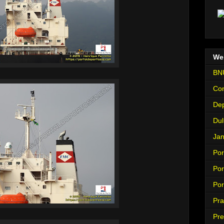
We
BNU
Con
Dep
Dul
Jan
Por
Por
Por
Pra
Pre