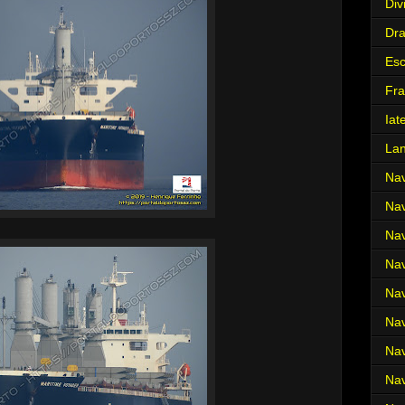
Div
Dr
Es
Fra
Iat
La
Nav
Nav
Nav
Nav
Nav
Nav
Nav
Nav