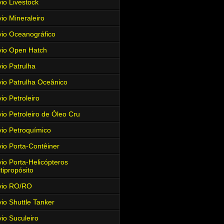
io Livestock
io Mineraleiro
io Oceanográfico
io Open Hatch
io Patrulha
io Patrulha Oceânico
io Petroleiro
io Petroleiro de Óleo Cru
io Petroquímico
io Porta-Contêiner
io Porta-Helicópteros
tipropósito
vio RO/RO
io Shuttle Tanker
io Suculeiro