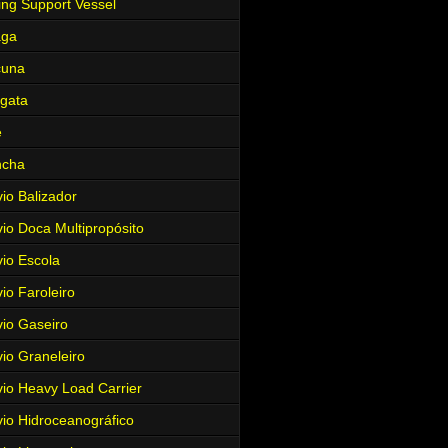
ing Support Vessel
aga
cuna
gata
e
ncha
io Balizador
io Doca Multipropósito
io Escola
io Faroleiro
io Gaseiro
io Graneleiro
io Heavy Load Carrier
io Hidroceanográfico