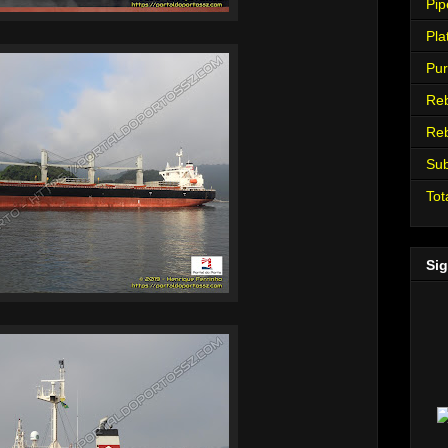
Pip
Pla
Pur
Re
Re
Su
Tot
Sig