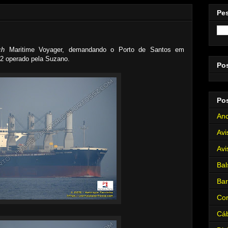
Pe
ch
Maritime Voyager, demandando o Porto de Santos em
32 operado pela Suzano.
Po
Po
Anc
Avi
Avi
Bal
Ba
Cor
Cá