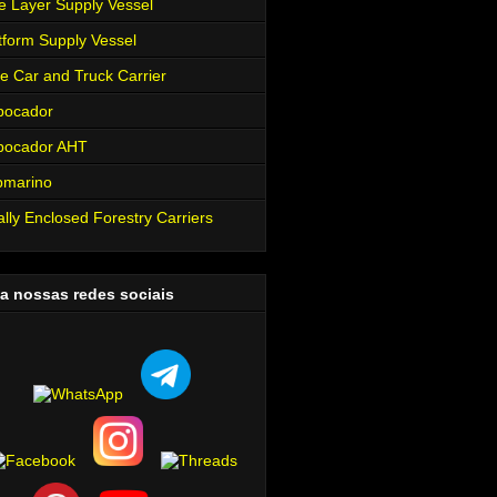
e Layer Supply Vessel
tform Supply Vessel
e Car and Truck Carrier
bocador
bocador AHT
bmarino
ally Enclosed Forestry Carriers
a nossas redes sociais