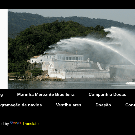
og
Marinha Mercante Brasileira
Companhia Docas
ogramação de navios
Vestibulares
Doação
Cont
ed by
Translate