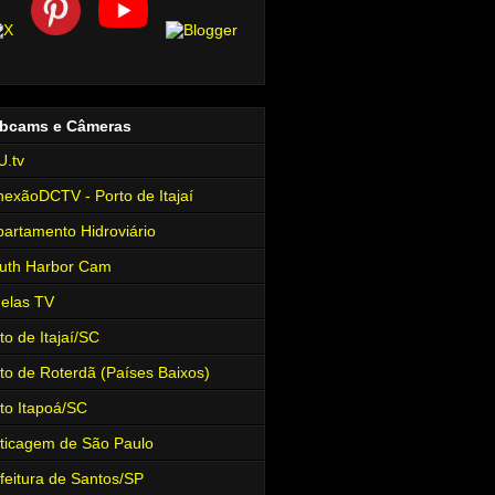
bcams e Câmeras
.tv
exãoDCTV - Porto de Itajaí
artamento Hidroviário
uth Harbor Cam
elas TV
to de Itajaí/SC
to de Roterdã (Países Baixos)
to Itapoá/SC
ticagem de São Paulo
feitura de Santos/SP